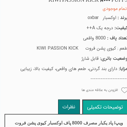
KIWI PASSION KICK 8000 PUFF
تمام موجودی
رند :
اوکسبار
oxbar
یفیت:
درجه یک
++A
عداد پاف :
8000 واقعی
عم : کیوی پشن فروت
KIWI PASSION KICK
ضعیت باتری:
قابل شارژ
زایا:
دارای بند گردنی، طعم های واقعی، کیفیت بالا، زیبایی
---------------------
افزودن به علاقه مندی ها
نظرات
توضیحات تکمیلی
ویپ/ پاد یکبار مصرف 8000 پاف اوکسبار کیوی پشن فروت