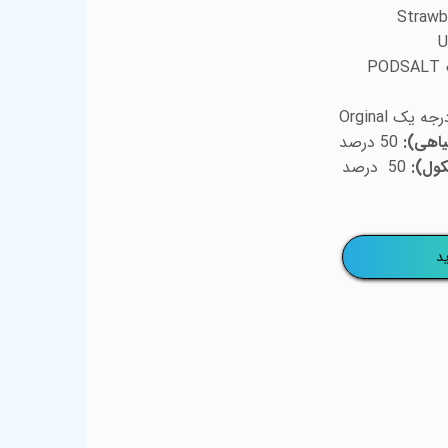
P
 یک Orginal
یاهی):
50 درصد
کول):
50 درصد
د