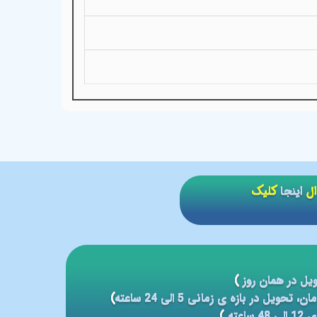
ال
اینجا
کلیک
یل در همان روز
)
)
عته
)