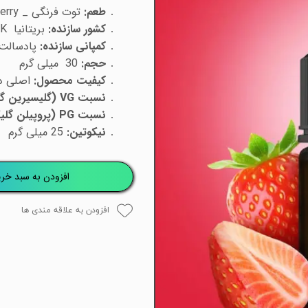
طعم:
توت فرنگی _ Strawberry
کشور سازنده:
بریتانیا UK
کمپانی سازنده:
پادسالت ODSALT
حجم:
30 میلی گرم
کیفیت محصول:
اصلی درجه
نسبت VG
(گلیسیرین گ
نسبت PG
(پروپیلن گلی
نیکوتین:
25 میلی گرم
افزودن به سبد خری
افزودن به علاقه مندی ها