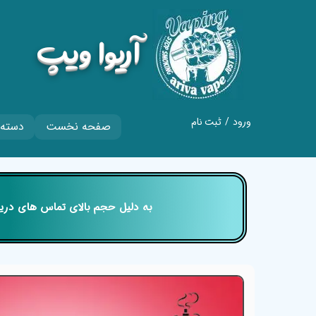
​آریوا ویپ
ورود
/
ثبت نام
صفحه نخست
دسته 
حساب کاربری من
تغییر گذر واژه
سفارشات
​​​​​​​ به دلیل حجم بالای تماس های
خروج از حساب
کاربری