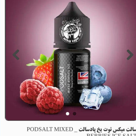
سالت میکس توت یخ پادسالت _ PODSALT MIXED