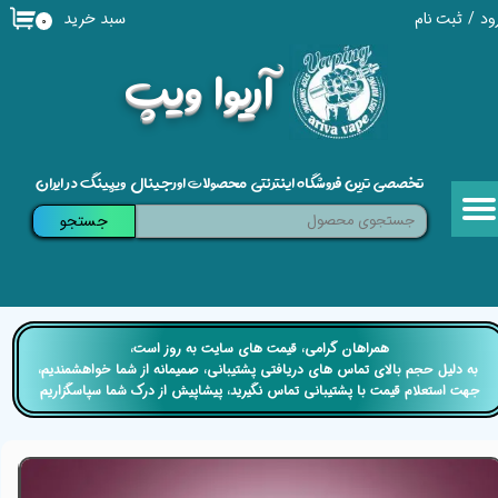
سبد خرید
ود
/
ثبت نام
۰
حساب کاربری من
​آریوا ویپ
تغییر گذر واژه
سفارشات
تخصصی ترین فروشگاه اینترنتی محصولات اورجینال ویپینگ در ایران
خروج از حساب کاربری
جستجو
​​همراهان گرامی، قیمت های سایت به روز است،
​​​​​​​ به دلیل حجم بالای تماس های دریافتی پشتیبانی، صمیمانه از شما خواهشمندیم،
جهت استعلام قیمت با پشتیبانی تماس نگیرید، پیشاپیش از درک شما سپاسگزاریم