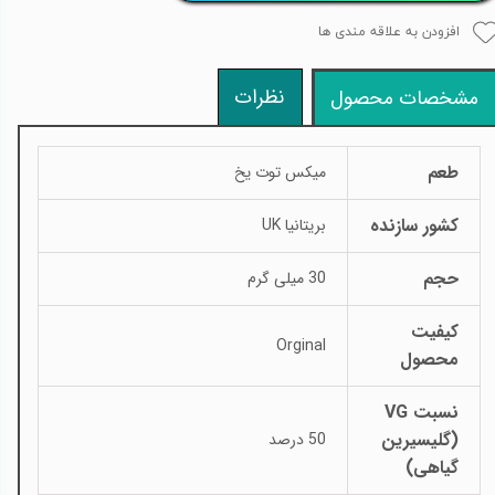
افزودن به علاقه مندی ها
نظرات
مشخصات محصول
طعم
میکس توت یخ
کشور سازنده
بریتانیا UK
حجم
30 میلی گرم
کیفیت
Orginal
محصول
نسبت VG
(گلیسیرین
50 درصد
گیاهی)