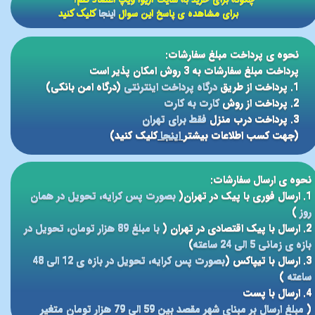
​​چگونه برای خرید به سایت آریوا ویپ اعتماد کنم؟
برای مشاهده ی پاسخ این سوال
اینجا
کلیک کنید
نحوه ی پرداخت مبلغ سفارشات:
پرداخت مبلغ سفارشات به 3 روش امکان پذیر است
1. پرداخت از طریق
درگاه پرداخت اینترنتی
(درگاه امن بانکی)
2. پرداخت از روش
کارت به کارت
3. پرداخت درب منزل
فقط برای تهران
(جهت کسب اطلاعات بیشتر
اینجا
کلیک کنید)
نحوه ی ارسال سفارشات:
1. ارسال فوری با پیک در تهران(
بصورت پس کرایه، تحویل در همان
روز
)
2. ارسال با پیک اقتصادی در تهران (
با مبلغ 89 هزار تومان، تحویل در
بازه ی زمانی 5 الی 24 ساعته
)
3. ارسال با تیپاکس (
بصورت پس کرایه، تحویل در بازه ی 12 الی 48
ساعته
)
4. ارسال با پست
(
مبلغ ارسال بر مبنای شهر مقصد بین 59 الی 79 هزار تومان متغیر