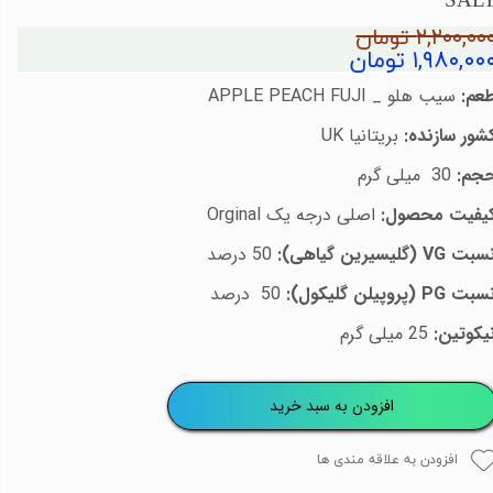
SAL
۲,۲۰۰,۰۰ تومان
۱,۹۸۰,۰۰ تومان
عم:
سیب هلو _
APPLE PEACH FUJI
شور سازنده:
بریتانیا
UK
جم:
30
میلی گرم
یفیت محصول:
اصلی درجه یک
Orginal
سبت
VG
(گلیسیرین گیاهی):
50
درصد
سبت
PG
(پروپیلن گلیکول):
50
درصد
یکوتین:
25 میلی گرم
افزودن به سبد خرید
افزودن به علاقه مندی ها