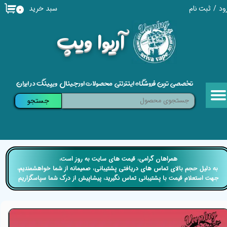
سبد خرید
ود
/
ثبت نام
۰
حساب کاربری من
​آریوا ویپ
تغییر گذر واژه
سفارشات
تخصصی ترین فروشگاه اینترنتی محصولات اورجینال ویپینگ در ایران
خروج از حساب کاربری
جستجو
​​همراهان گرامی، قیمت های سایت به روز است،
​​​​​​​ به دلیل حجم بالای تماس های دریافتی پشتیبانی، صمیمانه از شما خواهشمندیم،
جهت استعلام قیمت با پشتیبانی تماس نگیرید، پیشاپیش از درک شما سپاسگزاریم