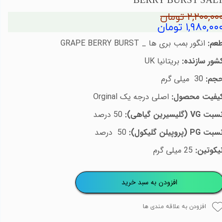
BERRY BURST SAL
۲,۲۰۰,۰۰ تومان
۱,۹۸۰,۰۰ تومان
عم:
انگور بمب بری ها _
GRAPE BERRY BURST
شور سازنده:
بریتانیا
UK
جم:
30
میلی گرم
یفیت محصول:
اصلی درجه یک
Orginal
سبت
VG
(گلیسیرین گیاهی):
50
درصد
سبت
PG
(پروپیلن گلیکول):
50
درصد
یکوتین:
25 میلی گرم
افزودن به سبد خرید
افزودن به علاقه مندی ها