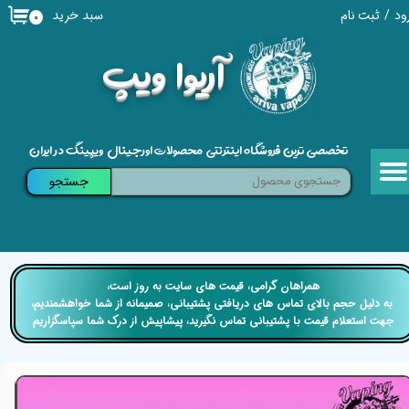
سبد خرید
ود
/
ثبت نام
۰
حساب کاربری من
​آریوا ویپ
تغییر گذر واژه
سفارشات
تخصصی ترین فروشگاه اینترنتی محصولات اورجینال ویپینگ در ایران
خروج از حساب کاربری
جستجو
​​همراهان گرامی، قیمت های سایت به روز است،
​​​​​​​ به دلیل حجم بالای تماس های دریافتی پشتیبانی، صمیمانه از شما خواهشمندیم،
جهت استعلام قیمت با پشتیبانی تماس نگیرید، پیشاپیش از درک شما سپاسگزاریم