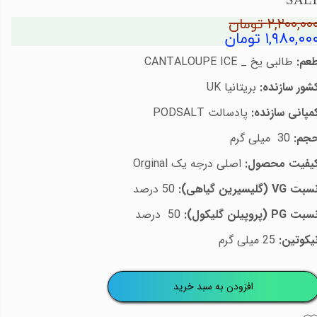
SAL
۲,۲۰۰,۰۰ تومان
۱,۹۸۰,۰۰ تومان
عم:
طالبی یخ _
CANTALOUPE ICE
شور سازنده:
بریتانیا
UK
مپانی سازنده:
پادسالت
PODSALT
جم:
30
میلی گرم
یفیت محصول:
اصلی درجه یک
Orginal
سبت
VG
(گلیسیرین گیاهی):
50
درصد
سبت
PG
(پروپیلن گلیکول):
50
درصد
یکوتین:
25 میلی گرم
افزودن به سبد خرید