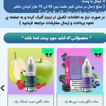
4. ارسال با پست
(
مبلغ ارسال بر مبنای شهر مقصد بین 59 الی 79 هزار تومان متغیر
بوده، تحویل در بازه ی زمانی 5 الی 8 روز کاری
)
در صورت نیاز به اطلاعات تکمیل تر
اینجا
کلیک کرده و به صفحه ی
نحوه پرداخت و ارسال سفارشات مراجعه فرمایید )
​​* محصولاتی که شاید مورد پسند شما باشد *
۱۰ درصد
۱۰ درصد
سالت انگور بمب بری ها پادسالت _ PODSALT GRAPE BERRY BURST SALT
سالت گلابی سیب تمشک پادسالت _ PODSALT PEAR APPLE RASSPBERRY SALT