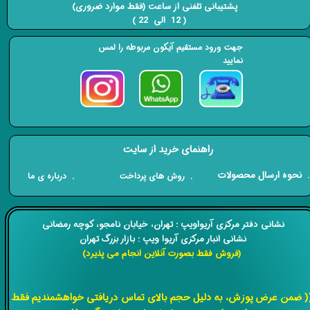
​​​​​​​ پشتیبانی تلفنی از ساعت (فقط موارد ضروری)
( 12 الی 22 ) ​​​​​​​
جهت ورود مستقیم آیکون مربوطه را لمس
نمایید
راهنمای خرید از سایت
​. نحوه ارسال محصولات
. درباره ی ما
. روش های پرداخت
​​نشانی دفتر مرکزی آریواویپ : تهران، خیابان نامجو،
کوچه رمضانی
نشانی انبار مرکزی آریوا ویپ : بازار بزرگ تهران
(فروش فقط بصورت آنلاین انجام می پذیرد)
​​​​​​​
( ضمن عرض پوزش، به دلیل حجم بالای تماس دریافتی خواهشمندیم فقط