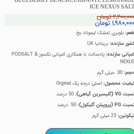
BLUEBERRY BLACKCURRANTE LEMONAD
ICE NEXUS SAL
۲,۲۰۰,۰۰ تومان
۱,۹۸۰,۰۰ تومان
عم:
بلوبری تمشک لیموناد یخ
شور سازنده:
بریتانیا
UK
مپانی سازنده:
پادسالت با همکاری کمپانی نکسوز
PODSALT &
NEXU
جم:
30
میلی گرم
یفیت محصول:
اصلی درجه یک
Orginal
سبت
VG
(گلیسیرین گیاهی):
50
درصد
سبت
PG
(پروپیلن گلیکول):
50
درصد
یکوتین:
25 میلی گرم