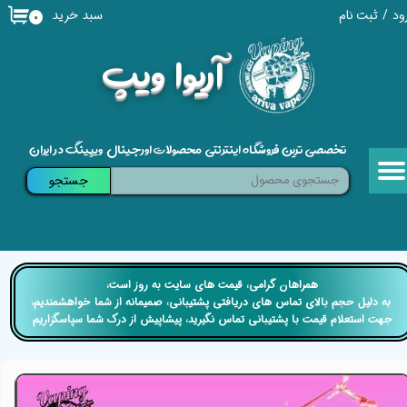
سبد خرید
ود
/
ثبت نام
۰
حساب کاربری من
​آریوا ویپ
تغییر گذر واژه
سفارشات
تخصصی ترین فروشگاه اینترنتی محصولات اورجینال ویپینگ در ایران
خروج از حساب کاربری
جستجو
​​همراهان گرامی، قیمت های سایت به روز است،
​​​​​​​ به دلیل حجم بالای تماس های دریافتی پشتیبانی، صمیمانه از شما خواهشمندیم،
جهت استعلام قیمت با پشتیبانی تماس نگیرید، پیشاپیش از درک شما سپاسگزاریم