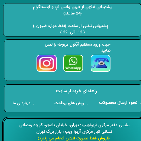
پشتیبانی آنلاین از طریق واتس اپ و اینستاگرام
(24 ساعته)
​​​​​​​ پشتیبانی تلفنی از ساعت (فقط موارد ضروری)
( 12 الی 22 ) ​​​​​​​
جهت ورود مستقیم آیکون مربوطه را لمس
نمایید
راهنمای خرید از سایت
​. نحوه ارسال محصولات
. درباره ی ما
. روش های پرداخت
​​نشانی دفتر مرکزی آریواویپ : تهران، خیابان نامجو،
کوچه رمضانی
نشانی انبار مرکزی آریوا ویپ : بازار بزرگ تهران
(فروش فقط بصورت آنلاین انجام می پذیرد)