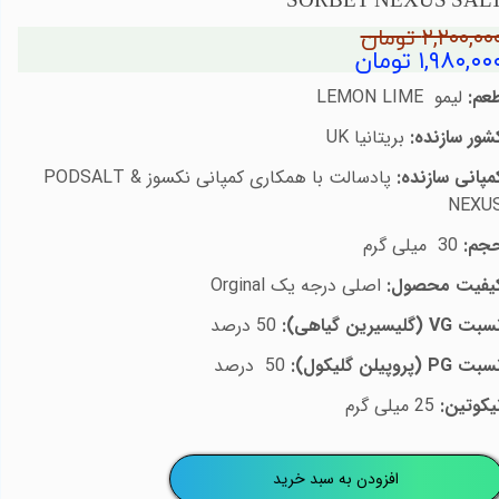
SORBET NEXUS SAL
۲,۲۰۰,۰۰ تومان
۱,۹۸۰,۰۰ تومان
عم:
لیمو
LEMON LIME
شور سازنده:
بریتانیا
UK
مپانی سازنده:
پادسالت با همکاری کمپانی نکسوز
PODSALT &
NEXU
جم:
30
میلی گرم
یفیت محصول:
اصلی درجه یک
Orginal
سبت
VG
(گلیسیرین گیاهی):
50
درصد
سبت
PG
(پروپیلن گلیکول):
50
درصد
یکوتین:
25 میلی گرم
افزودن به سبد خرید