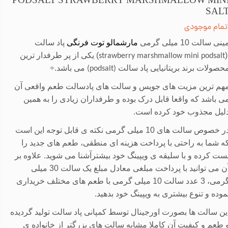
PODSALT STRAWBERRY MARSHMALLOW MIN
SAL
تمام موجودی
ینی سالت 10 میلی گرمی
مارشمالو توت فرنگی
پاد سالت
) یکی از پر طرفدار ترین
strawberry marshmallow mini podsalt
حصولات برند بریتانیایی پاد سالت
می باشد
.÷
(podsalt)
هم ترین مزیت های جویس و سالت های پادسالت طعم واقعی آن
ی باشد که واقعا قابل درک بوده و طرفداران زیادی را به همین
لیل مجذوب خود کرده است
.
در خصوص سالت های 10 میلی گرمی نکته ی قابل توجه این است
ه شما به راحتی با پرداخت هزینه ای منطقی، طعم های جدید را
ست کرده و با سلیقه ی ویپینگ خود بیشترآشنا می شوید. علاوه بر
آن می توانید با پرداخت مبلغی معادل مبلغ یک سالت 30 میلی
گرمی، 3 عدد سالت 10 میلی گرمی با طعم های مختلف خریداری
موده و تنوع بیشتری به ویپینگ خود بدهید.
ین سالت ها بصورت اورجینال توسط کمپانی پاد سالت تولید گردیده
 طعم و کیفیت آن کاملا مشابه سالت های بزرگتر از خانواده ی