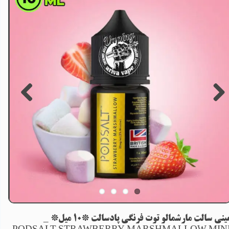
مینی سالت مارشمالو توت فرنگی پادسالت *10 میل* _