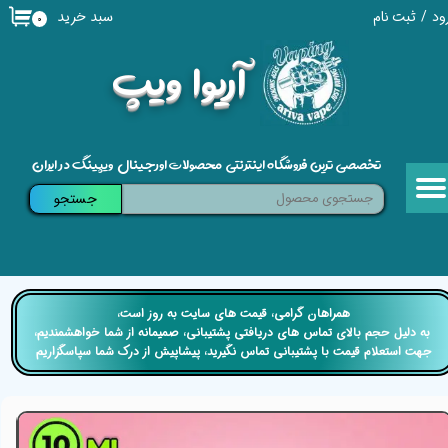
سبد خرید
ود
/
ثبت نام
۰
حساب کاربری من
​آریوا ویپ
تغییر گذر واژه
سفارشات
تخصصی ترین فروشگاه اینترنتی محصولات اورجینال ویپینگ در ایران
خروج از حساب کاربری
جستجو
​​همراهان گرامی، قیمت های سایت به روز است،
​​​​​​​ به دلیل حجم بالای تماس های دریافتی پشتیبانی، صمیمانه از شما خواهشمندیم،
جهت استعلام قیمت با پشتیبانی تماس نگیرید، پیشاپیش از درک شما سپاسگزاریم