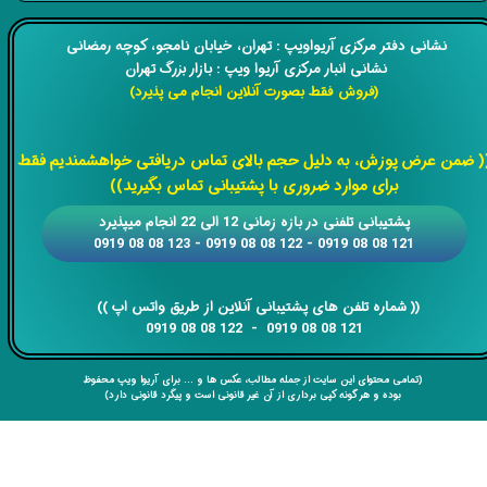
​​نشانی دفتر مرکزی آریواویپ : تهران، خیابان نامجو،
کوچه رمضانی
نشانی انبار مرکزی آریوا ویپ : بازار بزرگ تهران
(فروش فقط بصورت آنلاین انجام می پذیرد)
​​​​​​​
( ضمن عرض پوزش، به دلیل حجم بالای تماس دریافتی خواهشمندیم فقط
برای موارد ضروری با پشتیبانی تماس بگیرید))
​​پشتیبانی تلفنی در بازه زمانی 12 الی 22 انجام میپذیرد
121 08 08 0919 - 122 08 08 0919 - 123 08 08 0919
​​​​​​​​​​​​​​(( ​​​​​​​شماره تلفن های پشتیبانی آنلاین از طریق واتس اپ ))
​​​​​​​121 08 08 0919 - 122 08 08 0919
(تمامی محتوای این سایت از جمله مطالب، عکس ها و ... برای آریوا ویپ محفوظ
بوده و هر گونه کپی برداری از آن غیر قانونی است و پیگرد قانونی دارد)