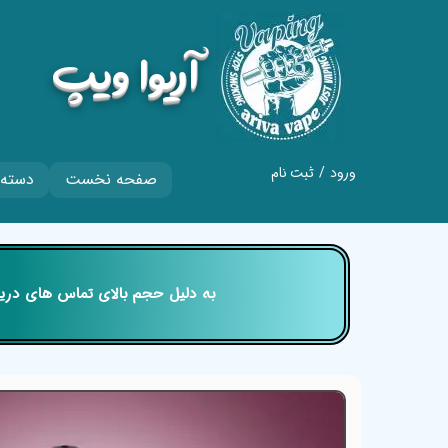
​آریوا ویپ
ورود
/
ثبت نام
صفحه نخست
دسته 
حساب کاربری من
تغییر گذر واژه
سفارشات
​​​​​​​ به دلیل حجم بالای تماس های
خروج از حساب
کاربری