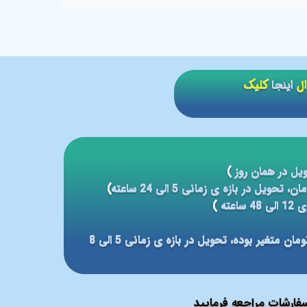
ال
اینجا
کلیک
یل در همان روز
)
)
عته
)
مبلغ ارسال بر مبنای شهر مقصد بین 59 الی 79 هزار تومان متغیر بوده، تحویل در بازه ی زمانی 5 الی 8
ارشات مراجعه فرمایید