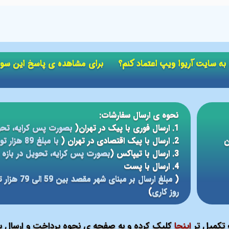
ید به سایت آریوا ویپ اعتماد کنم؟ برای مشاهده ی پاسخ این سو
نحوه ی ارسال سفارشات:
1. ارسال فوری با پیک در تهران(
بصورت پس کرایه، تحو
ن
2. ارسال با پیک اقتصادی در تهران (
با مبلغ 89 هزار تومان، تحویل در بازه ی زمانی 5 الی 24 ساعته
3. ارسال با تیپاکس (
بصورت پس کرایه، تحویل در بازه ی 12 الی 48 سا
4. ارسال با پست
(
روز کاری
)
ت تکمیل تر
اینجا
کلیک کرده و به صفحه ی نحوه پرداخت و ارسال سف