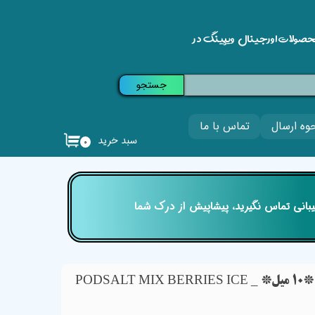
حصولات اورجینال ویپینگ در
جستجو
وه ارسال
تماس با ما
سبد خرید
۰
تیبانی تماس نگیرید، پیشاپیش از درک شما
سالت میکس بری یخ پادسالت *10 میل* _ PODSALT MIX BERRIES ICE