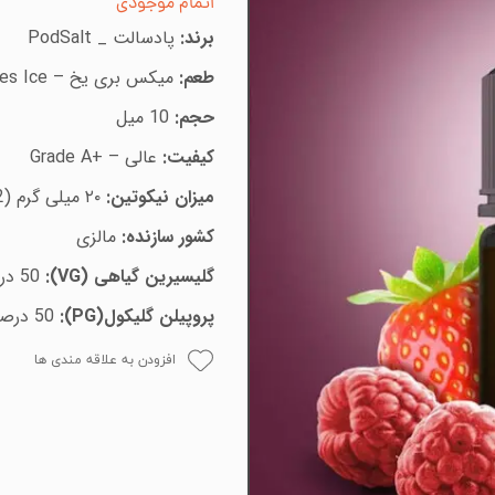
اتمام موجودی
برند:
پادسالت _
PodSalt
طعم:
میکس بری یخ –
es Ice
حجم:
10 میل
کیفیت:
عالی –
Grade A+
میزان نیکوتین:
۲۰ میلی گرم (2%)
کشور سازنده:
مالزی
گلیسیرین گیاهی
:(VG)
50 درصد
پروپیلن گلیکول(
PG
):
50 درصد
افزودن به علاقه مندی ها