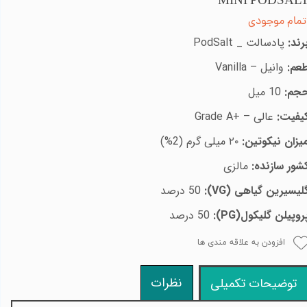
MINI PODSAL
تمام موجودی
رند:
پادسالت _
PodSalt
عم:
وانیل –
Vanilla
جم:
10 میل
یفیت:
عالی –
Grade A+
یزان نیکوتین:
۲۰ میلی گرم (2%)
شور سازنده:
مالزی
لیسیرین گیاهی
:(VG)
50 درصد
روپیلن گلیکول(
PG
):
50 درصد
افزودن به علاقه مندی ها
نظرات
توضیحات تکمیلی