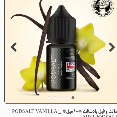
سالت وانیل پادسالت *10 میل* _ PODSALT VANILLA