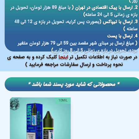
روز
)
2. ارسال با پیک اقتصادی در تهران (
با مبلغ 89 هزار تومان، تحویل در
بازه ی زمانی 5 الی 24 ساعته
)
3. ارسال با تیپاکس (
بصورت پس کرایه، تحویل در بازه ی 12 الی 48
ساعته
)
4. ارسال با پست
(
مبلغ ارسال بر مبنای شهر مقصد بین 59 الی 79 هزار تومان متغیر
بوده، تحویل در بازه ی زمانی 5 الی 8 روز کاری
)
در صورت نیاز به اطلاعات تکمیل تر
اینجا
کلیک کرده و به صفحه ی
نحوه پرداخت و ارسال سفارشات مراجعه فرمایید )
​​* محصولاتی که شاید مورد پسند شما باشد *
10MIL