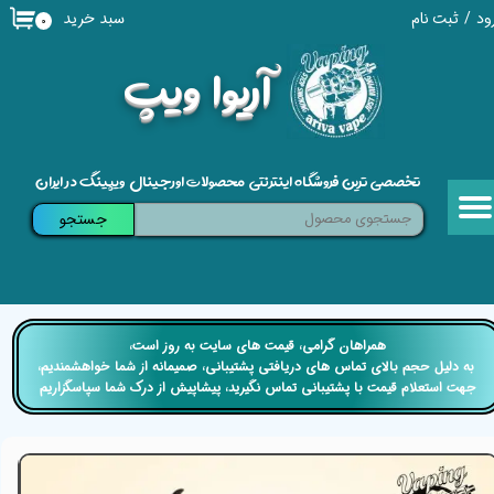
سبد خرید
ود
/
ثبت نام
۰
حساب کاربری من
​آریوا ویپ
تغییر گذر واژه
سفارشات
تخصصی ترین فروشگاه اینترنتی محصولات اورجینال ویپینگ در ایران
خروج از حساب کاربری
جستجو
​​همراهان گرامی، قیمت های سایت به روز است،
​​​​​​​ به دلیل حجم بالای تماس های دریافتی پشتیبانی، صمیمانه از شما خواهشمندیم،
جهت استعلام قیمت با پشتیبانی تماس نگیرید، پیشاپیش از درک شما سپاسگزاریم