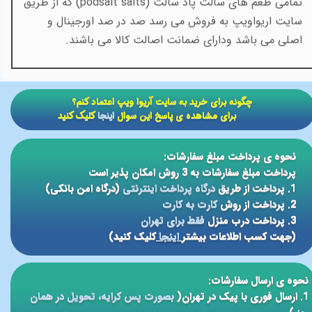
تمامی طعم های سالت پاد سالت
(podsalt salts)
که از طریق
سایت اریواویپ به فروش می رسد صد در صد اورجینال و
اصلی می باشد ودارای ضمانت اصالت کالا می باشند.
​​چگونه برای خرید به سایت آریوا ویپ اعتماد کنم؟
برای مشاهده ی پاسخ این سوال
اینجا
کلیک کنید
نحوه ی پرداخت مبلغ سفارشات:
پرداخت مبلغ سفارشات به 3 روش امکان پذیر است
1. پرداخت از طریق
درگاه پرداخت اینترنتی
(درگاه امن بانکی)
2. پرداخت از روش
کارت به کارت
3. پرداخت درب منزل
فقط برای تهران
(جهت کسب اطلاعات بیشتر
اینجا
کلیک کنید)
نحوه ی ارسال سفارشات:
1. ارسال فوری با پیک در تهران(
بصورت پس کرایه، تحویل در همان