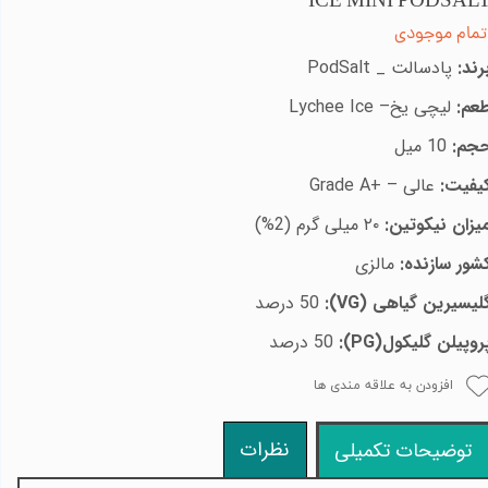
ICE MINI PODSAL
تمام موجودی
رند:
پادسالت _
PodSalt
عم:
لیچی یخ–
Lychee Ice
جم:
10 میل
یفیت:
عالی –
Grade A+
یزان نیکوتین:
۲۰ میلی گرم (2%)
شور سازنده:
مالزی
لیسیرین گیاهی
:(VG)
50 درصد
روپیلن گلیکول(
PG
):
50 درصد
افزودن به علاقه مندی ها
نظرات
توضیحات تکمیلی