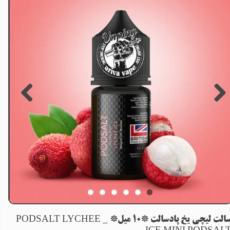
سالت لیچی یخ پادسالت *10 میل* _ PODSALT LYCHEE