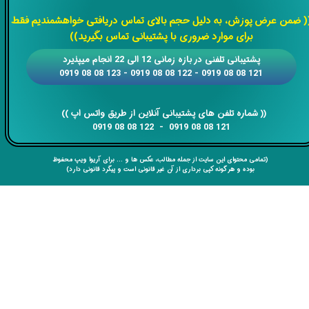
​​​​​​​
( ضمن عرض پوزش، به دلیل حجم بالای تماس دریافتی خواهشمندیم فقط
برای موارد ضروری با پشتیبانی تماس بگیرید))
​​پشتیبانی تلفنی در بازه زمانی 12 الی 22 انجام میپذیرد
121 08 08 0919 - 122 08 08 0919 - 123 08 08 0919
​​​​​​​​​​​​​​(( ​​​​​​​شماره تلفن های پشتیبانی آنلاین از طریق واتس اپ ))
​​​​​​​121 08 08 0919 - 122 08 08 0919
(تمامی محتوای این سایت از جمله مطالب، عکس ها و ... برای آریوا ویپ محفوظ
بوده و هر گونه کپی برداری از آن غیر قانونی است و پیگرد قانونی دارد)