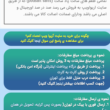
تمامی طعم های سالت پاد سالت
(podsalt salts)
که از طریق
سایت اریواویپ به فروش می رسد صد در صد اورجینال و
اصلی می باشد ودارای ضمانت اصالت کالا می باشند.
​​چگونه برای خرید به سایت آریوا ویپ اعتماد کنم؟
برای مشاهده ی پاسخ این سوال
اینجا
کلیک کنید
نحوه ی پرداخت مبلغ سفارشات:
پرداخت مبلغ سفارشات به 3 روش امکان پذیر است
1. پرداخت از طریق
درگاه پرداخت اینترنتی
(درگاه امن بانکی)
2. پرداخت از روش
کارت به کارت
3. پرداخت درب منزل
فقط برای تهران
(جهت کسب اطلاعات بیشتر
اینجا
کلیک کنید)
نحوه ی ارسال سفارشات:
1. ارسال فوری با پیک در تهران(
بصورت پس کرایه، تحویل در همان