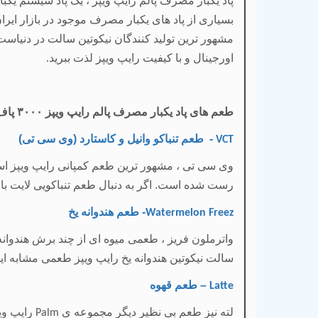
پاد یکبار مصرف پالم رایپ ویپز ، یک پاد سیستم یکب
بسیاری از پاد های یکبار مصرف موجود در بازار ایران 
مشهور ترین تولید کنندگان نیکوتین سالت در دنیاست 
اورجینال و با کیفیت رایپ ویپز لذت ببرید
.
طعم های پاد یکبار مصرف پالم رایپ ویپز
۳۰۰۰
پاف
- طعم تنباکو وانیل و کاستارد (وی سی تی)
VCT
وی سی تی ، مشهور ترین طعم کمپانی رایپ ویپز است. 
رست شده است. اگر به دنبال طعم تنباکویی لایت با 
- طعم هندوانه یخ
Watermelon Freez
واترملون فریز ، طعمی میوه ای از چند برش هندوان
سالت نیکوتین هندوانه یخ رایپ ویپز طعمی مشابه ای
– طعم قهوه
Latte
لته نیز طعم بی نظیر دیگر مجموعه ی
رایپ وی
Palm