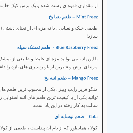
از مقداری قهوه ی رست شده و یک برش کیک خامه ای
– طعم نعنا یخ
Mint Freez
طعمی خنک و نعنایی ، با ته مزه ای از نعنای دشتی
 )
سازد
!
- طعم تمشک
سیاه
Blue Raspberry Freez
با این پاد ، می توانید مزه ای غلیظ و طبیعی از تمشک ه
مزه ای ترش و شیرین از بلو رسپری های تازه را داش
– طعم انبه یخ
Mango Freez
منگو فریز رایپ ویپز ، یکی از محبوب ترین طعم های ا
توانید یکی از با کیفیت ترین طعم های انبه استوایی 
سالت به کار رفته در این پاد است
.
– طعم نوشابه ای
Cola
کولا ، همانطور که از نام آن پیداست ، طعمی از کولا