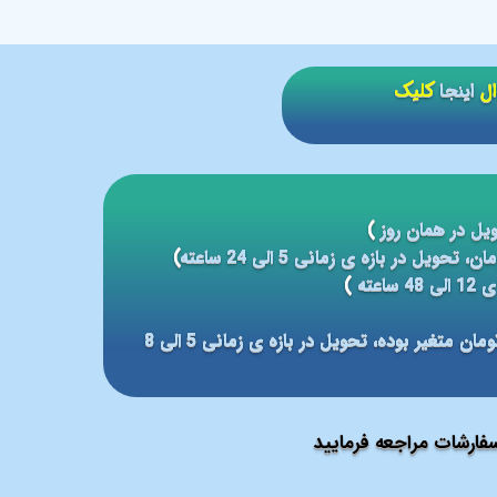
ال
اینجا
کلیک
یل در همان روز
)
)
عته
)
مبلغ ارسال بر مبنای شهر مقصد بین 59 الی 79 هزار تومان متغیر بوده، تحویل در بازه ی زمانی 5 الی 8
ارشات مراجعه فرمایید