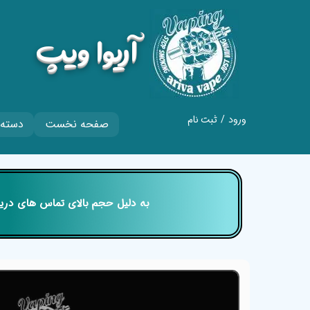
​آریوا ویپ
ورود
/
ثبت نام
صفحه نخست
دسته 
حساب کاربری من
تغییر گذر واژه
سفارشات
​​​​​​​ به دلیل حجم بالای تماس های
خروج از حساب
کاربری