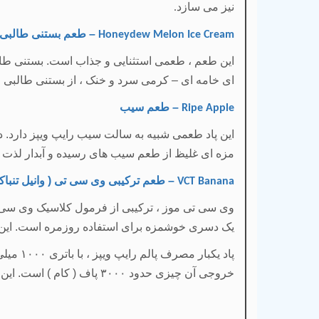
نیز می سازد
.
– طعم بستنی طالبی
Honeydew Melon Ice Cream
این طعم ، طعمی استثنایی و جذاب است. بستنی طالبی 
ای خامه ای – کرمی سرد و خنک ، از بستنی طالبی و
– طعم سیب
Ripe Apple
این پاد طعمی شبیه به سالت سیب رایپ ویپز دارد. د
مزه ای غلیظ از طعم سیب های رسیده و آبدار لذت ب
– طعم ترکیبی وی سی تی ( وانیل تنباکو
VCT Banana
وی سی تی موز ، ترکیبی از فرمول کلاسیک وی سی تی 
یک دسری خوشمزه برای استفاده روزمره است. این 
پاد یکبار مصرف پالم رایپ ویپز ، با باتری
۱۰۰۰
میلی 
خروجی آن چیزی حدود
۳۰۰۰
پاف ( کام ) است. این پ