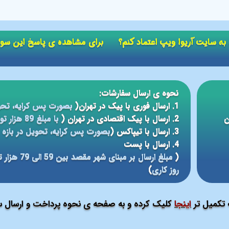
ید به سایت آریوا ویپ اعتماد کنم؟ برای مشاهده ی پاسخ این سو
نحوه ی ارسال سفارشات:
1. ارسال فوری با پیک در تهران(
بصورت پس کرایه، تحو
ن
2. ارسال با پیک اقتصادی در تهران (
با مبلغ 89 هزار تومان، تحویل در بازه ی زمانی 5 الی 24 ساعته
3. ارسال با تیپاکس (
بصورت پس کرایه، تحویل در بازه ی 12 الی 48 سا
4. ارسال با پست
(
روز کاری
)
ت تکمیل تر
اینجا
کلیک کرده و به صفحه ی نحوه پرداخت و ارسال سف