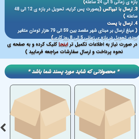
بازه ی زمانی 5 الی 24 ساعته
)
3. ارسال با تیپاکس (
بصورت پس کرایه، تحویل در بازه ی 12 الی 48
ساعته
)
4. ارسال با پست
(
مبلغ ارسال بر مبنای شهر مقصد بین 59 الی 79 هزار تومان متغیر
بوده، تحویل در بازه ی زمانی 5 الی 8 روز کاری
)
در صورت نیاز به اطلاعات تکمیل تر
اینجا
کلیک کرده و به صفحه ی
نحوه پرداخت و ارسال سفارشات مراجعه فرمایید )
​​* محصولاتی که شاید مورد پسند شما باشد *