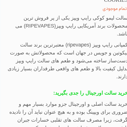
COOKIE
تمام موجودی
الت
لیمو کوکی رایپ ویپز یکی از پر فروش ترین
حصولات برند آمریکایی رایپ ویپز(
RIPEVAPES
)
می
اشد
.
مپانی رایپ ویپز
(ripevapes)
معتبرترین برند سالت
یکوتین و جویس در جهان است که محصولاتش به صورت
ست‌ساز ساخته می‌شود و طعم های سالت رایپ ویپز
دلیل کیفیت بالا و طعم های واقعی طرفداران بسیار زیادی
ارند
.
رید سالت اورجینال را جدی بگیرید
:
رید سالت اصلی و اورجینال جزو موارد بسیار مهم و
روری برای ویپینگ بوده و به هیچ عنوان نباید آن را نادیده
رفت، زیرا مصرف سالت های تقلبی خسارات جبران