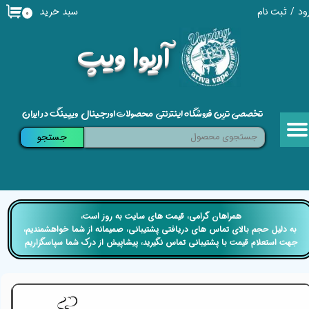
سبد خرید
ود
/
ثبت نام
۰
حساب کاربری من
​آریوا ویپ
تغییر گذر واژه
سفارشات
تخصصی ترین فروشگاه اینترنتی محصولات اورجینال ویپینگ در ایران
خروج از حساب کاربری
جستجو
​​همراهان گرامی، قیمت های سایت به روز است،
​​​​​​​ به دلیل حجم بالای تماس های دریافتی پشتیبانی، صمیمانه از شما خواهشمندیم،
جهت استعلام قیمت با پشتیبانی تماس نگیرید، پیشاپیش از درک شما سپاسگزاریم