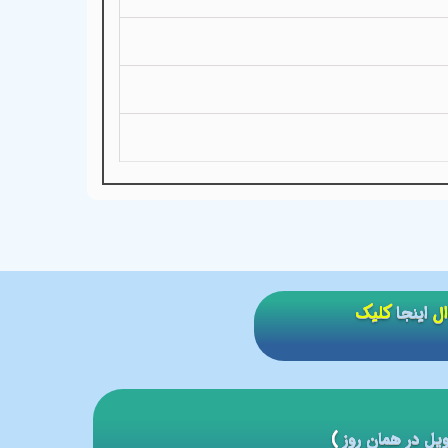
ال
اینجا
کلیک
یل در همان روز
)