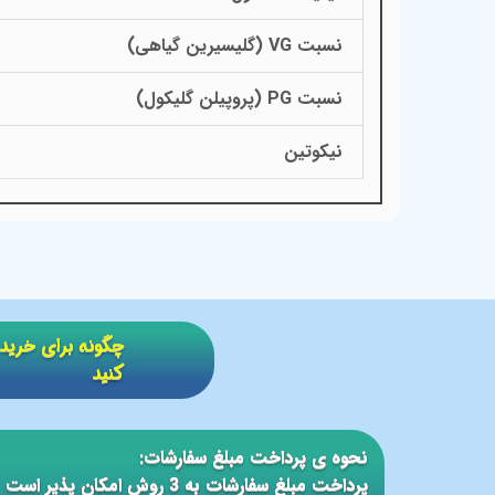
نسبت VG (گلیسیرین گیاهی)
نسبت PG (پروپیلن گلیکول)
نیکوتین
​​چگونه برای خر
کنید
نحوه ی پرداخت مبلغ سفارشات:
پرداخت مبلغ سفارشات به 3 روش امکان پذیر است