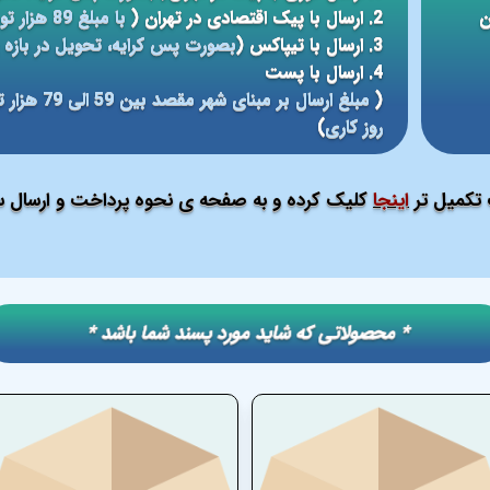
ن
2. ارسال با پیک اقتصادی در تهران (
با مبلغ 89 هزار تومان، تحویل در بازه ی زمانی 5 الی 24 ساعته
3. ارسال با تیپاکس (
بصورت پس کرایه، تحویل در بازه ی 12 الی 48 سا
4. ارسال با پست
(
روز کاری
)
ت تکمیل تر
اینجا
کلیک کرده و به صفحه ی نحوه پرداخت و ارسال سف
​​* محصولاتی که شاید مورد پسند شما باشد *