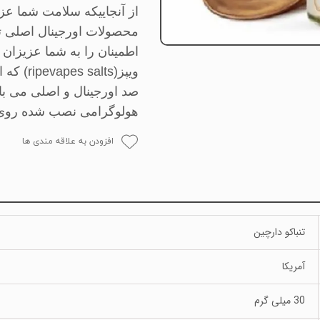
از آنجاییکه سلامت شما عز
محصولات اورجینال اصلی ت
اطمینان را به شما عزیزا
ویپز(
ripevapes salts
) که 
صد اورجینال و اصلی می ب
هولوگرامی نصب شده روی کا
افزودن به علاقه مندی ها
تنباکو دارچین
آمریکا
30 میلی گرم