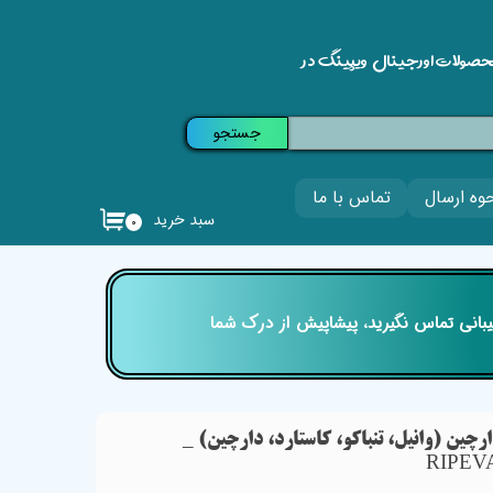
حصولات اورجینال ویپینگ در
جستجو
وه ارسال
تماس با ما
سبد خرید
۰
تیبانی تماس نگیرید، پیشاپیش از درک شما
چین (وانیل، تنباکو، کاستارد، دارچین) _
RIPEV