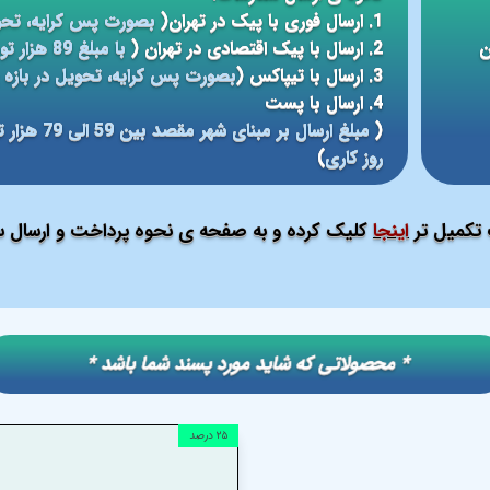
1. ارسال فوری با پیک در تهران(
بصورت پس کرایه، تحو
ن
2. ارسال با پیک اقتصادی در تهران (
با مبلغ 89 هزار تومان، تحویل در بازه ی زمانی 5 الی 24 ساعته
3. ارسال با تیپاکس (
بصورت پس کرایه، تحویل در بازه ی 12 الی 48 سا
4. ارسال با پست
(
روز کاری
)
ت تکمیل تر
اینجا
کلیک کرده و به صفحه ی نحوه پرداخت و ارسال سف
​​* محصولاتی که شاید مورد پسند شما باشد *
۲۵ درصد