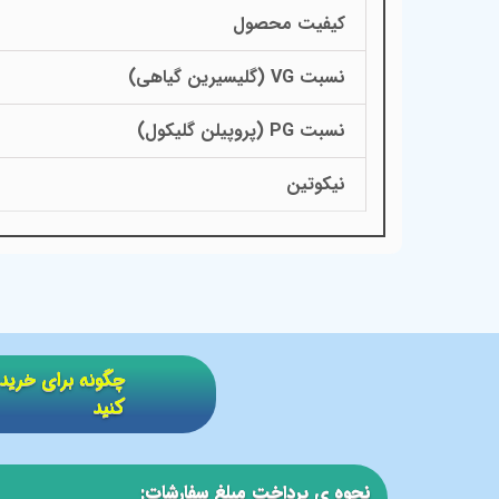
کیفیت محصول
نسبت VG (گلیسیرین گیاهی)
نسبت PG (پروپیلن گلیکول)
نیکوتین
​​چگونه برای خر
کنید
نحوه ی پرداخت مبلغ سفارشات: