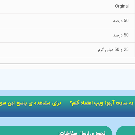
Orginal
50 درصد
50 درصد
25 و 50 میلی گرم
ید به سایت آریوا ویپ اعتماد کنم؟ برای مشاهده ی پاسخ این سو
نحوه ی ارسال سفارشات: