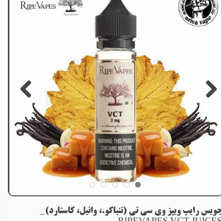
ویس رایپ ویپز وی سی تی (تنباکو.، وانیل، کاستارد)_