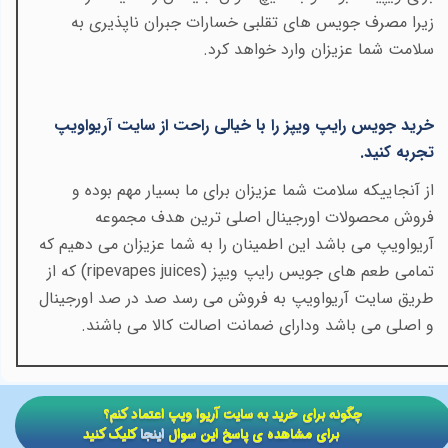
زیرا مصرف جویس های تقلبی خسارات جبران ناپذیری به
سلامت شما عزیزان وارد خواهد کرد
.
خرید جویس رایپ ویپز را با خیالی راحت از سایت آریواویپ
تجربه کنید
.
از آنجاییکه سلامت شما عزیزان برای ما بسیار مهم بوده و
فروش محصولات اورجینال اصلی ترین هدف مجموعه
آریواویپ می باشد این اطمینان را به شما عزیزان می دهیم که
تمامی طعم های جویس رایپ ویپز
(ripevapes juices)
که از
طریق سایت آریواویپ به فروش می رسد صد در صد اورجینال
و اصلی می باشد ودارای ضمانت اصالت کالا می باشند
.
​​چگونه برای خرید به سایت آریوا ویپ اعتماد کنم؟
برای مشاهده ی پاسخ این سوال
اینجا
کلیک کنید