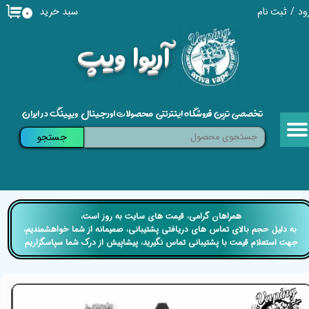
سبد خرید
ود
/
ثبت نام
۰
حساب کاربری من
​آریوا ویپ
تغییر گذر واژه
سفارشات
تخصصی ترین فروشگاه اینترنتی محصولات اورجینال ویپینگ در ایران
خروج از حساب کاربری
جستجو
​​همراهان گرامی، قیمت های سایت به روز است،
​​​​​​​ به دلیل حجم بالای تماس های دریافتی پشتیبانی، صمیمانه از شما خواهشمندیم،
جهت استعلام قیمت با پشتیبانی تماس نگیرید، پیشاپیش از درک شما سپاسگزاریم