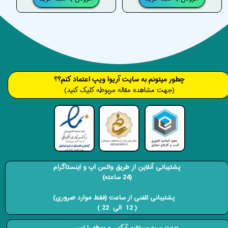
​​​چطور میتونم به سایت آریوا ویپ اعتماد کنم؟؟
(جهت مشاهده مقاله مربوطه کلیک کنید)
پشتیبانی آنلاین از طریق واتس اپ و اینستاگرام
(24 ساعته)
​​​​​​​ پشتیبانی تلفنی از ساعت (فقط موارد ضروری)
( 12 الی 22 ) ​​​​​​​
جهت ورود مستقیم آیکون مربوطه را لمس