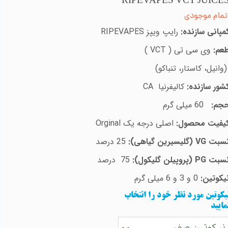
RIPEVAPES VCT JUICE
تمام موجودی
مپانی سازنده:
رایپ ویپز
RIPEVAPES
عم:
وی سی تی (
VCT
)
وانیل، کاستار، تنباکو)
شور سازنده:
کالیفرنیا
CA
جم:
60
میلی گرم
یفیت محصول:
اصلی درجه یک
Orginal
سبت
VG
(گلیسیرین گیاهی):
25
درصد
سبت
PG
(پروپیلن گلیکول):
75
درصد
یکوتین:
0 و 3 و 6 میلی گرم
یکوتین مورد نظر خود را انتخاب
مایید
نیکوتین صفر