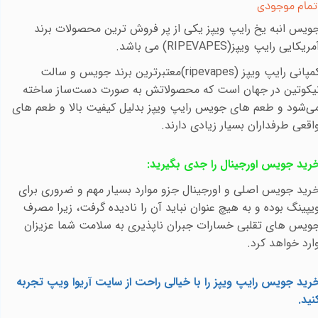
تمام موجودی
ویس انبه یخ رایپ ویپز یکی از پر فروش ترین محصولات برند
مریکایی رایپ ویپز(
RIPEVAPES
)
می باشد
.
مپانی رایپ ویپز
(ripevapes)
معتبرترین برند جویس و سالت
یکوتین در جهان است که محصولاتش به صورت دست‌ساز ساخته
ی‌شود و طعم های جویس رایپ ویپز بدلیل کیفیت بالا و طعم های
اقعی طرفداران بسیار زیادی دارند
.
رید جویس اورجینال را جدی بگیرید
:
رید جویس اصلی و اورجینال جزو موارد بسیار مهم و ضروری برای
یپینگ بوده و به هیچ عنوان نباید آن را نادیده گرفت، زیرا مصرف
ویس های تقلبی خسارات جبران ناپذیری به سلامت شما عزیزان
ارد خواهد کرد
.
رید جویس رایپ ویپز را با خیالی راحت از سایت آریوا ویپ تجربه
نید
.