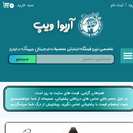
سبد خرید
ود
/
ثبت نام
۰
حساب کاربری من
​آریوا ویپ
تغییر گذر واژه
سفارشات
تخصصی ترین فروشگاه اینترنتی محصولات اورجینال ویپینگ در ایران
خروج از حساب کاربری
جستجو
​​همراهان گرامی، قیمت های سایت به روز است،
​​​​​​​ به دلیل حجم بالای تماس های دریافتی پشتیبانی، صمیمانه از شما خواهشمندیم،
جهت استعلام قیمت با پشتیبانی تماس نگیرید، پیشاپیش از درک شما سپاسگزاریم