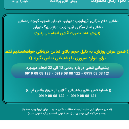
​. نحوه ارسال محصولات
. درباره ی ما
. روش های پرداخت
​​نشانی دفتر مرکزی آریواویپ : تهران، خیابان نامجو،
کوچه رمضانی
نشانی انبار مرکزی آریوا ویپ : بازار بزرگ تهران
(فروش فقط بصورت آنلاین انجام می پذیرد)
​​​​​​​
( ضمن عرض پوزش، به دلیل حجم بالای تماس دریافتی خواهشمندیم فقط
برای موارد ضروری با پشتیبانی تماس بگیرید))
​​پشتیبانی تلفنی در بازه زمانی 12 الی 22 انجام میپذیرد
121 08 08 0919 - 122 08 08 0919 - 123 08 08 0919
​​​​​​​​​​​​​​(( ​​​​​​​شماره تلفن های پشتیبانی آنلاین از طریق واتس اپ ))
​​​​​​​121 08 08 0919 - 122 08 08 0919
(تمامی محتوای این سایت از جمله مطالب، عکس ها و ... برای آریوا ویپ محفوظ
بوده و هر گونه کپی برداری از آن غیر قانونی است و پیگرد قانونی دارد)