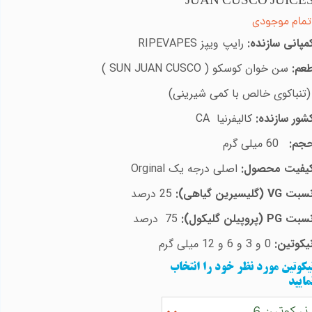
JUAN CUSCO JUICE
تمام موجودی
مپانی سازنده:
رایپ ویپز
RIPEVAPES
عم:
سن خوان کوسکو (
SUN JUAN CUSCO
)
تنباکوی خالص با کمی شیرینی)
شور سازنده:
کالیفرنیا
CA
جم:
60
میلی گرم
یفیت محصول:
اصلی درجه یک
Orginal
سبت
VG
(گلیسیرین گیاهی):
25
درصد
سبت
PG
(پروپیلن گلیکول):
75
درصد
یکوتین:
0 و 3 و 6 و 12 میلی گرم
یکوتین مورد نظر خود را انتخاب
مایید
نیکوتین 6