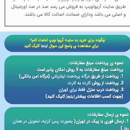
طریق سایت آریواویپ به فروش می رسد صد در صد اورجینال
و اصلی می باشد ودارای ضمانت اصالت کالا می باشند
.
​​چگونه برای خرید به سایت آریوا ویپ اعتماد کنم؟
برای مشاهده ی پاسخ این سوال
اینجا
کلیک کنید
نحوه ی پرداخت مبلغ سفارشات:
پرداخت مبلغ سفارشات به 3 روش امکان پذیر است
1. پرداخت از طریق
درگاه پرداخت اینترنتی
(درگاه امن بانکی)
2. پرداخت از روش
کارت به کارت
3. پرداخت درب منزل
فقط برای تهران
(جهت کسب اطلاعات بیشتر
اینجا
کلیک کنید)
نحوه ی ارسال سفارشات:
1. ارسال فوری با پیک در تهران(
بصورت پس کرایه، تحویل در همان
روز
)