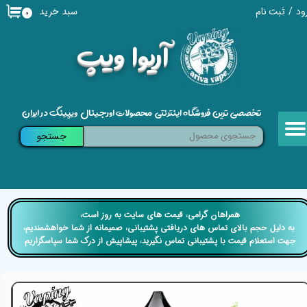
سبد خرید
ود
/
ثبت نام
۰
حساب کاربری من
​آریوا ویپ
تغییر گذر واژه
سفارشات
تخصصی ترین فروشگاه اینترنتی محصولات اورجینال ویپینگ در ایران
خروج از حساب کاربری
جستجو
​​همراهان گرامی، قیمت های سایت به روز است،
​​​​​​​ به دلیل حجم بالای تماس های دریافتی پشتیبانی، صمیمانه از شما خواهشمندیم،
جهت استعلام قیمت با پشتیبانی تماس نگیرید، پیشاپیش از درک شما سپاسگزاریم