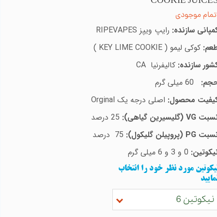
COOKIE JUICE
تمام موجودی
مپانی سازنده:
رایپ ویپز
RIPEVAPES
عم:
کوکی لیمو (
KEY LIME COOKIE
)
شور سازنده:
کالیفرنیا
CA
جم:
60
میلی گرم
یفیت محصول:
اصلی درجه یک
Orginal
سبت
VG
(گلیسیرین گیاهی):
25
درصد
سبت
PG
(پروپیلن گلیکول):
75
درصد
یکوتین:
0 و 3 و 6 میلی گرم
یکوتین مورد نظر خود را انتخاب
مایید
نیکوتین 6