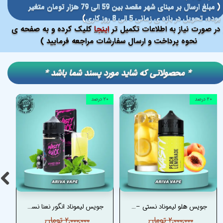
(
مبلغ ارسال بر مبنای شهر مقصد بین 59 الی 79 هزار تومان متغیر
بوده، تحویل در بازه ی زمانی 5 الی 8 روز کاری
)
در صورت نیاز به اطلاعات تکمیل تر
اینجا
کلیک کرده و به صفحه ی
نحوه پرداخت و ارسال سفارشات مراجعه فرمایید )
​​* محصولاتی که شاید مورد پسند شما باشد *
۲۰ درصد
۲۰ درصد
جویس هلو لیموناد نستی –NASTY PEACH LEMONADE JUICE
جویس لیموناد انگور نعنا نستی –NASTY WICKED HAZE JUICE
۲,۰۰۰,۰۰۰ تومان
۲,۰۰۰,۰۰۰ تومان