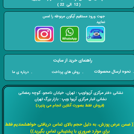
( 12 الی 22 ) ​​​​​​​
جهت ورود مستقیم آیکون مربوطه را لمس
نمایید
راهنمای خرید از سایت
​. نحوه ارسال محصولات
. درباره ی ما
. روش های پرداخت
​​نشانی دفتر مرکزی آریواویپ : تهران، خیابان نامجو،
کوچه رمضانی
نشانی انبار مرکزی آریوا ویپ : بازار بزرگ تهران
(فروش فقط بصورت آنلاین انجام می پذیرد)
​​​​​​​
( ضمن عرض پوزش، به دلیل حجم بالای تماس دریافتی خواهشمندیم فقط
برای موارد ضروری با پشتیبانی تماس بگیرید))