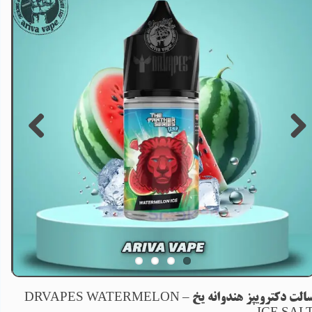
سالت دکترویپز هندوانه یخ – DRVAPES WATERMELON