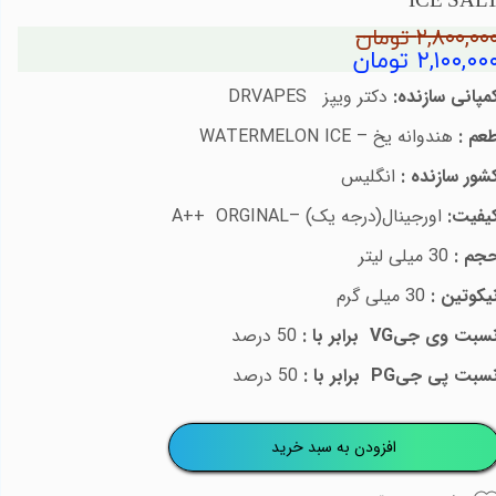
ICE SAL
۲,۸۰۰,۰۰ تومان
۲,۱۰۰,۰۰ تومان
مپانی سازنده:
دکتر ویپز
DRVAPES
عم :
هندوانه یخ –
WATERMELON ICE
شور سازنده :
انگلیس
یفیت:
اورجینال(درجه یک) –
A++ ORGINAL
جم :
30 میلی لیتر
یکوتین :
30 میلی گرم
سبت وی جی
VG
برابر با :
50 درصد
سبت پی جی
PG
برابر با :
50 درصد
افزودن به سبد خرید