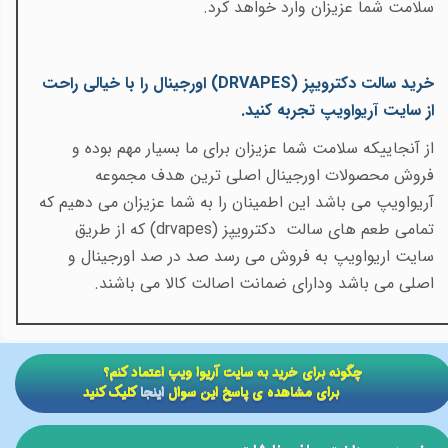
سلامت شما عزیزان وارد خواهد کرد.
خرید سالت دکترویپز
(DRVAPES)
اورجینال را با خیالی راحت
از سایت آریواویپ تجربه کنید.
از آنجاییکه سلامت شما عزیزان برای ما بسیار مهم بوده و
فروش محصولات اورجینال اصلی ترین هدف مجموعه
آریواویپ می باشد این اطمینان را به شما عزیزان می دهیم که
تمامی طعم های سالت دکترویپز
(drvapes)
که از طریق
سایت اریواویپ به فروش می رسد صد در صد اورجینال و
اصلی می باشد ودارای ضمانت اصالت کالا می باشند.
​​چگونه برای خرید به سایت آریوا ویپ اعتماد کنم؟
برای مشاهده ی پاسخ این سوال
اینجا
کلیک کنید