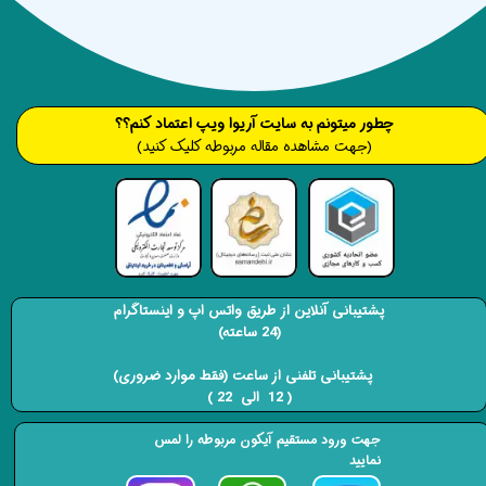
​​​چطور میتونم به سایت آریوا ویپ اعتماد کنم؟؟
(جهت مشاهده مقاله مربوطه کلیک کنید)
پشتیبانی آنلاین از طریق واتس اپ و اینستاگرام
(24 ساعته)
​​​​​​​ پشتیبانی تلفنی از ساعت (فقط موارد ضروری)
( 12 الی 22 ) ​​​​​​​
جهت ورود مستقیم آیکون مربوطه را لمس
نمایید