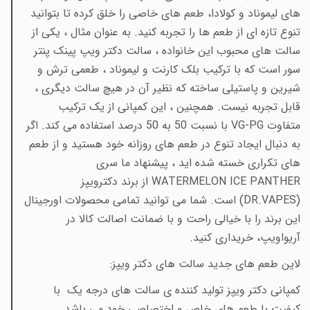
های لیموناد و کولادا، طعم های خاصی را خلق کرده تا بتوانید
تنوع تازه ای از طعم ها را تجربه کنید. به عنوان مثال ، یکی از
سالت های محبوب این خانواده ، سالت دکتر ویپ پینک پنتر
سور است که با ترکیب بلک کارنت و لیموناد ، طعمی ترش و
شیرین و پاستیلی ساخته که نظیر آن در هیچ سالت دیگری ،
قابل تجربه نیست. همچنین ، این کمپانی از یک ترکیب
متفاوت
VG-PG با نسبت 50 به 50 درصد استفاده می کند. اگر
به دنبال ایجاد تنوع در طعم های روزانه خود هستید و از طعم
های تکراری خسته شده اید ، پیشنهاد ما سری
WATERMELON ICE PANTHER از برند دکترویپز
(DR.VAPES)
است. شما می توانید تمامی محصولات اورجینال
این برند را با خیالی راحت و با ضمانت اصالت کالا در
آریواویپ، خریداری کنید.
لاین طعم های جدید سالت های دکتر ویپز:
کمپانی دکتر ویپز تولید کننده ی سالت های درجه یک با
کیفیت با طعم های خاص و اختصاصی خود می باشد.