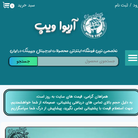
سبد خرید
ود
/
ثبت نام
۰
حساب کاربری من
​آریوا ویپ
تغییر گذر واژه
سفارشات
تخصصی ترین فروشگاه اینترنتی محصولات اورجینال ویپینگ در ایران
خروج از حساب کاربری
جستجو
​​همراهان گرامی، قیمت های سایت به روز است،
​​​​​​​ به دلیل حجم بالای تماس های دریافتی پشتیبانی، صمیمانه از شما خواهشمندیم،
جهت استعلام قیمت با پشتیبانی تماس نگیرید، پیشاپیش از درک شما سپاسگزاریم