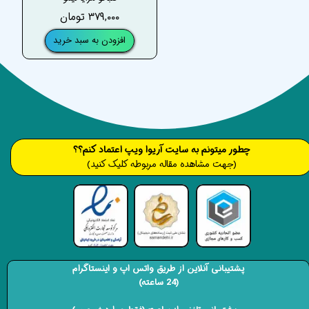
۳۷۹,۰۰۰ تومان
افزودن به سبد خرید
​​​چطور میتونم به سایت آریوا ویپ اعتماد کنم؟؟
(جهت مشاهده مقاله مربوطه کلیک کنید)
پشتیبانی آنلاین از طریق واتس اپ و اینستاگرام
(24 ساعته)