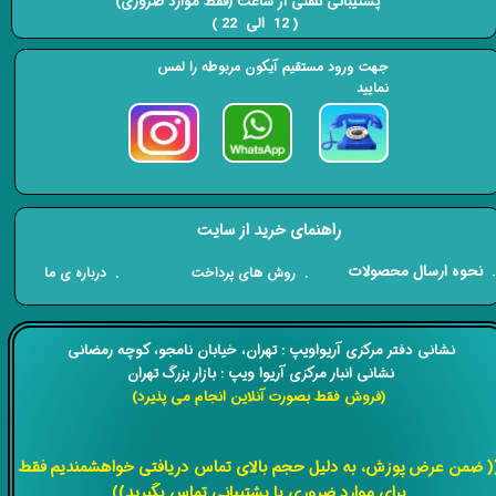
​​​​​​​ پشتیبانی تلفنی از ساعت (فقط موارد ضروری)
( 12 الی 22 ) ​​​​​​​
جهت ورود مستقیم آیکون مربوطه را لمس
نمایید
راهنمای خرید از سایت
​. نحوه ارسال محصولات
. درباره ی ما
. روش های پرداخت
​​نشانی دفتر مرکزی آریواویپ : تهران، خیابان نامجو،
کوچه رمضانی
نشانی انبار مرکزی آریوا ویپ : بازار بزرگ تهران
(فروش فقط بصورت آنلاین انجام می پذیرد)
​​​​​​​
( ضمن عرض پوزش، به دلیل حجم بالای تماس دریافتی خواهشمندیم فقط
برای موارد ضروری با پشتیبانی تماس بگیرید))