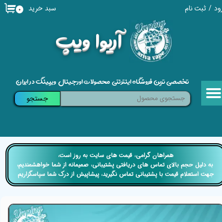
سبد خرید
ود
/
ثبت نام
۰
حساب کاربری من
​آریوا ویپ
تغییر گذر واژه
سفارشات
تخصصی ترین فروشگاه اینترنتی محصولات اورجینال ویپینگ در ایران
خروج از حساب کاربری
جستجو
​​همراهان گرامی، قیمت های سایت به روز است،
​​​​​​​ به دلیل حجم بالای تماس های دریافتی پشتیبانی، صمیمانه از شما خواهشمندیم،
جهت استعلام قیمت با پشتیبانی تماس نگیرید، پیشاپیش از درک شما سپاسگزاریم