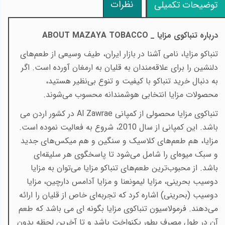
نظرات
توضیحات تکمیلی
در
با
ره تنباکوی مزایا _
ABOUT MAZAYA TOBACCO
تنباکو مزایا، نامی آشنا در بازار ایران، طیف وسیعی از طعم‌های
دلنشین را برای علاقه‌مندان به قلیان به ارمغان آورده است. اگر
به دنبال خرید تنباکو با کیفیت و تنوع بی‌نظیر هستید،
محصولات مزایا انتخابی هوشمندانه محسوب می‌شوند.
تنباکوی مزایا محصولی از کمپانی
Al Zawrae
در کشور اردن می
باشد. این کمپانی از سال 2010، شروع به فعالیت نموده است.
مزایا، هم طعم‌های کلاسیک و سنگین و هم میکس‌های جدید
و سبک میوه‌ای را شامل می‌شود تا پاسخگوی هر سلیقه‌ای
باشد. از محبوب‌ترین طعم‌های تنباکو مزایا می‌توان به مزایا
دوسیب بحرینی، مزایا لیمونعنا و مزایا آدامس دارچین، مزایا
دوسیب (بحرینی) اشاره کرد که تجربه‌ای خاص از قلیان را ارائه
می‌دهند. فرمولاسیون تنباکوی مزایا بگونه ای می باشد که طعم
آن در طول مصرف بطور یکنواخت باشد و تا آخرین لحظه بدون