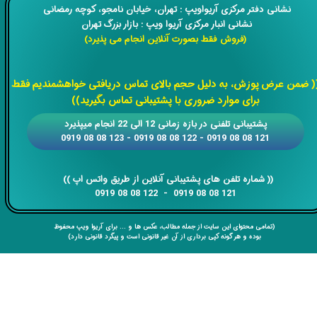
​​نشانی دفتر مرکزی آریواویپ : تهران، خیابان نامجو،
کوچه رمضانی
نشانی انبار مرکزی آریوا ویپ : بازار بزرگ تهران
(فروش فقط بصورت آنلاین انجام می پذیرد)
​​​​​​​
( ضمن عرض پوزش، به دلیل حجم بالای تماس دریافتی خواهشمندیم فقط
برای موارد ضروری با پشتیبانی تماس بگیرید))
​​پشتیبانی تلفنی در بازه زمانی 12 الی 22 انجام میپذیرد
121 08 08 0919 - 122 08 08 0919 - 123 08 08 0919
​​​​​​​​​​​​​​(( ​​​​​​​شماره تلفن های پشتیبانی آنلاین از طریق واتس اپ ))
​​​​​​​121 08 08 0919 - 122 08 08 0919
(تمامی محتوای این سایت از جمله مطالب، عکس ها و ... برای آریوا ویپ محفوظ
بوده و هر گونه کپی برداری از آن غیر قانونی است و پیگرد قانونی دارد)