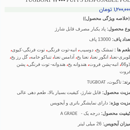
TUGBOAT 13000 PUFFS DISPOSABLE PO
۱,۲۰۰,۰۰ تومان
خلاصه ویژگی محصول
((
)
وع محصول:
پاد یکبار مصرف قابل شارژ
عداد پاف:
13000 پاف
عم ها
:
تمشک یخ
،
دوسیب
،
انبه-توت فرنگی
،
توت فرنگی-کیوی
،
لوبری-نعنا
،
انگور نعنا
،
نعنا یخ
،
آدامس نعنا
،
تنباکو خامه
،
گل رز یخ
،
و66
،
انبه-پشن فروت
،
هندوانه یخ
،
هندوانه- توت فرنگی
،
پشن
روت
رند:
تاگبوت،
TUGBOAT
زیت محصول:
قابل شارژ، کیفیت بسیار بالا، طعم دهی عالی
زیت ویژه:
دارای نمایشگر باتری و آیجویس
یفیت محصول:
درجه یک
A GRADE
-
یزان آیجویس:
26 میلی لیتر