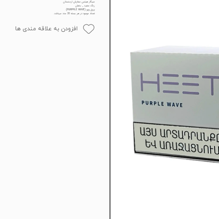
سیگار هیتس سفارش ارمنستان
رنگ سفید _ بنفش
پرپل ویو (PURPPLE WAVE)
تعداد موجود در هر بسته 20 عدد میباشد.
افزودن به علاقه مندی ها