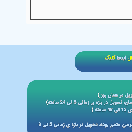
ال
اینجا
کلیک
یل در همان روز
)
)
عته
)
مبلغ ارسال بر مبنای شهر مقصد بین 59 الی 79 هزار تومان متغیر بوده، تحویل در بازه ی زمانی 5 الی 8