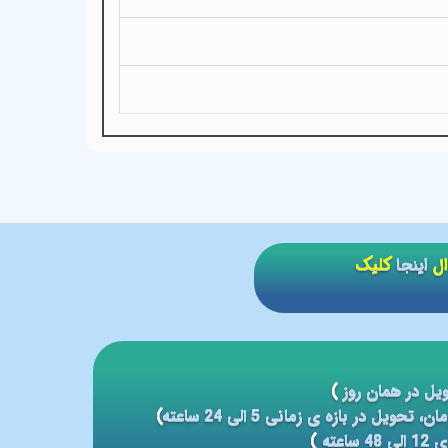
ال
اینجا
کلیک
یل در همان روز
)
)
عته
)