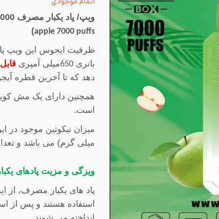
اتمام موجودی
ویپ/ پاد یکبار مصرف 7000 پاف انتو دوسیب قابل شارژ(
)
apple 7000 puffs
ظرفیت ایجوس این ویپ پاد 
باتری
میلی آمپری
قابل
650
دهد که تا آخرین قطره آیج
همچنین دارای یک مش کوی
است.
میزان نیکوتین موجود در این مد
میلی گرم) می باشد و تعداد
ویزگی و مزیت پادهای یکب
پاد های یکبار مصرف، از ا
استفاده هستند و پس از است
انداخته می شوند.