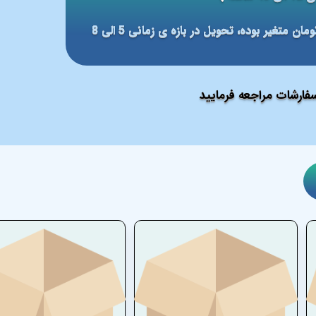
مبلغ ارسال بر مبنای شهر مقصد بین 59 الی 79 هزار تومان متغیر بوده، تحویل در بازه ی زمانی 5 الی 8
ارشات مراجعه فرمایید