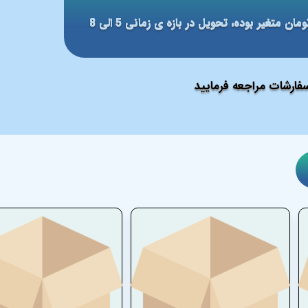
مبلغ ارسال بر مبنای شهر مقصد بین 59 الی 79 هزار تومان متغیر بوده، تحویل در بازه ی زمانی 5 الی 8
ارشات مراجعه فرمایید