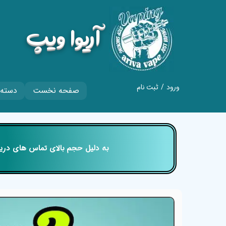
​آریوا ویپ
ورود
/
ثبت نام
صفحه نخست
دسته 
حساب کاربری من
تغییر گذر واژه
سفارشات
​​​​​​​ به دلیل حجم بالای تماس های
خروج از حساب
کاربری