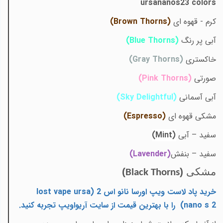
ursananos23 colors
کرم - قهوه ای
(
Brown Thorns
)
آبی پر رنگ
(
Blue Thorns
)
خاکستری
(
Gray Thorns
)
صورتی
(
Pink Thorns
)
آبی آسمانی
(
Sky Delightful
)
مشکی قهوه ای
(
Espresso
)
سفید – آبی
(Mint)
سفید – بنفش
(Lavender)
مشکی
(
)
Black Thorns
خرید پاد لاست ویپ اورسا نانو اس 2 (
lost vape ursa
nano s 2
)
را با
بهترین قیمت
از سایت آریواویپ تجربه کنید
.