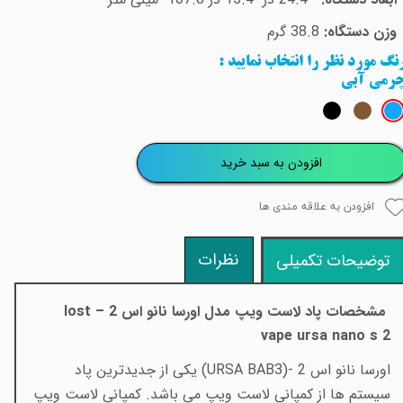
زن دستگاه:
38.8 گرم
نگ مورد نظر را انتخاب نمایید
:
رمی آبی
افزودن به سبد خرید
افزودن به علاقه مندی ها
نظرات
توضیحات تکمیلی
مشخصات پاد لاست ویپ مدل اورسا نانو اس 2 –
lost
vape ursa nano s 2
اورسا نانو اس 2
(URSA BAB3)-
یکی از جدیدترین پاد
سیستم ها از کمپانی لاست ویپ می باشد. کمپانی لاست ویپ