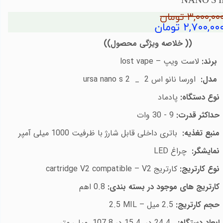
NANO S I
۳,۰۰۰,۰۰ تومان
۲,۷۰۰,۰۰ تومان
( خلاصه ویژگی محصول))
برند:
لاست ویپ
–
lost vape
مدل:
اورسا نانو اس 2
_
ursa nano s 2
وع دستگاه:
پادماد
حداکثر قدرت:
9 - 30 وات
منبع تغذیه:
باتری داخلی قابل شارژ با ظرفیت 1000 میلی آمپر
نمایشگر:
چراغ
LED
وع کارتریج:
کارتریج
V2
–
cartridge V2 compatible
کارتریج های موجود در بسته بندی:
0.8 اهم
حجم کارتریج:
2.5 میل –
2.5 MIL
بعاد دستگاه:
24.4 در 15.4 در 107.8 میلی متر