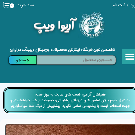
سبد خرید
ود
/
ثبت نام
۰
حساب کاربری من
​آریوا ویپ
تغییر گذر واژه
سفارشات
تخصصی ترین فروشگاه اینترنتی محصولات اورجینال ویپینگ در ایران
خروج از حساب کاربری
جستجو
​​همراهان گرامی، قیمت های سایت به روز است،
​​​​​​​ به دلیل حجم بالای تماس های دریافتی پشتیبانی، صمیمانه از شما خواهشمندیم،
جهت استعلام قیمت با پشتیبانی تماس نگیرید، پیشاپیش از درک شما سپاسگزاریم