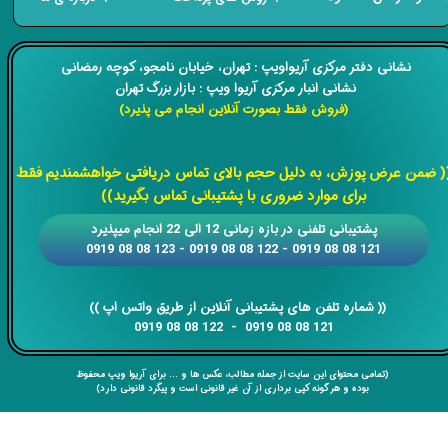
​​نشانی دفتر مرکزی آریواویپ : تهران، خیابان نامجو،
کوچه رمضانی
نشانی انبار مرکزی آریوا ویپ : بازار بزرگ تهران
(فروش فقط بصورت آنلاین انجام می پذیرد)
​​​​​​​
( ضمن عرض پوزش، به دلیل حجم بالای تماس دریافتی خواهشمندیم فقط
برای موارد ضروری با پشتیبانی تماس بگیرید))
​​پشتیبانی تلفنی در بازه زمانی 12 الی 22 انجام میپذیرد
121 08 08 0919 - 122 08 08 0919 - 123 08 08 0919
​​​​​​​​​​​​​​(( ​​​​​​​شماره تلفن های پشتیبانی آنلاین از طریق واتس اپ ))
​​​​​​​121 08 08 0919 - 122 08 08 0919
(تمامی محتوای این سایت از جمله مطالب، عکس ها و ... برای آریوا ویپ محفوظ
بوده و هر گونه کپی برداری از آن غیر قانونی است و پیگرد قانونی دارد)