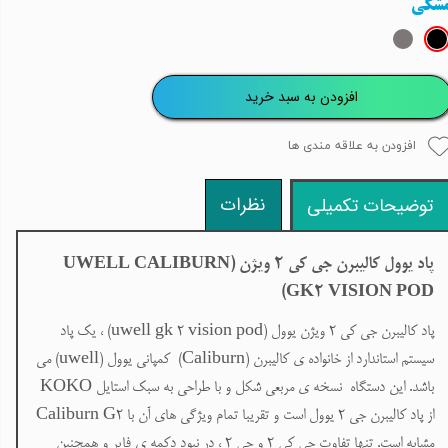
شکی
افزودن به سبد خرید
افزودن به علاقه مندی ها
نظرات
توضیحات تکمیلی
پاد یوول کالیبرن جی کی 2
ویژن (
UWELL CALIBURN
)
GK2 VISION POD
پاد کالیبرن جی کی ۲
ویژن یوول (
uwell gk 2 vision pod
) ، یک پاد
سیستم استاندارد از خانواده ی کالیبرن (
Caliburn
) کمپانی یوول (
uwell
) می
باشد. این دستگاه نسخه ی مربعی شکل و با طراحی به سبک استایل
KOKO
از پاد کالیبرن جی ۲ یوول است و تقریبا تمام ویژگی های آن با
Caliburn G2
مشابه است. تنها تفاوت جی کی ۲ و جی ۲ ، در نبود دکمه ی فایر و همچنین