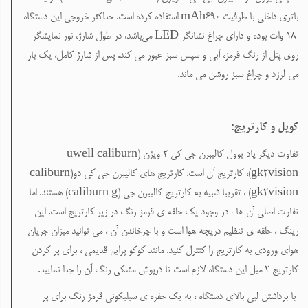
باتری داخلی با ظرفیت ۶۹۰
mAh
استفاده کرده است. حداکثر خروجی این دستگاه
۱۸ وات بوده و دارای چراغ نشانگر
LED
می‌باشد، در طول شارژ، نور نمایشگر
روی پنل از رنگ قرمز، آبی و سپس سبز عبور می کند. پس از شارژ کامل، یک بار
می لرزد و چراغ سبز روشن می ماند.
کویل و کارتریج
:
تفاوت دیگر پاد یوول کالیبرن جی کی 2
ویژن (
uwell caliburn
gk2vision
)، کارتریج آن است. کارتریج های کالیبرن جی کی دو(
caliburn
gk2vision
) ، تقریبا شبیه به کارتریج کالیبرن جی (
caliburn g
) هستند. اما
تفاوت اصلی آن ها ، در وجود یک حلقه ی قرمز رنگ در زیر کارتریج است. این
رینگ ، حلقه ی تنظیم دریچه هوا است و با چرخاندن آن ، می توانید میزان جریان
هوای ورودی به کارتریج را کنترل کنید. مانند کوکو پرایم قدیمی ، برای پر کردن
کارتریج ۲ میل این دستگاه لازم است تا درپوش مشکی رنگ آن را جدا نمایید.
با برداشتن لبی بالای دستگاه ، به یک حفره ی سیلیکونی قرمز رنگ برای پر