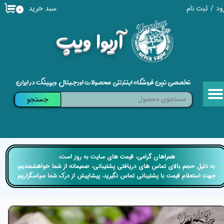
سبد خرید
ود
/
ثبت نام
۰
حساب کاربری من
​آریوا ویپ
تغییر گذر واژه
سفارشات
تخصصی ترین فروشگاه اینترنتی محصولات اورجینال ویپینگ در ایران
خروج از حساب کاربری
جستجو
​​همراهان گرامی، قیمت های سایت به روز است،
​​​​​​​ به دلیل حجم بالای تماس های دریافتی پشتیبانی، صمیمانه از شما خواهشمندیم،
جهت استعلام قیمت با پشتیبانی تماس نگیرید، پیشاپیش از درک شما سپاسگزاریم