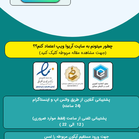
​​​چطور میتونم به سایت آریوا ویپ اعتماد کنم؟؟
(جهت مشاهده مقاله مربوطه کلیک کنید)
پشتیبانی آنلاین از طریق واتس اپ و اینستاگرام
(24 ساعته)
​​​​​​​ پشتیبانی تلفنی از ساعت (فقط موارد ضروری)
( 12 الی 22 ) ​​​​​​​
جهت ورود مستقیم آیکون مربوطه را لمس