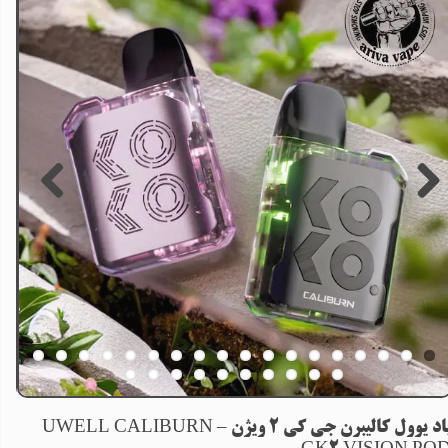
پاد یوول کالیبرن جی کی 2 ویژن – UWELL CALIBURN