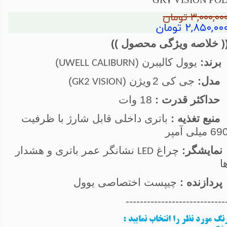
GK2 VISION PO
۳,۰۰۰,۰۰ تومان
۲,۸۵۰,۰۰ تومان
( خلاصه ویژگی محصول ))
برند:
یوول کالیبرن (
)
UWELL CALIBURN
مدل:
جی کی 2
ویژن (
)
GK2 VISION
حداکثر قدرت :
18 وات
منبع تغذیه :
باتری داخلی قابل شارژ با ظرفیت
6 میلی آمپر
نمایشگر:
چراغ
نشانگر عمر باتری و هشدار
LED
ا
پردازنده :
چیپست اختصاصی یوول
----------------------------
نگ مورد نظر را انتخاب نمایید
: