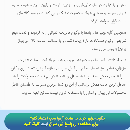
معتبر و با کیفیت در سایت آریواویپ با بهترین قیمت و پایین ترین حاشیه سود به
فروش میرسد و به هیچ عنوان محصولات فیک و بی کیفیت در سبد کالاهای
سایت قرار نخواهند گرفت.
همچنین کلیه ویپ ها و پادها با وکیوم فابریک کمپانی ارائه گردیده و تحت هیچ
شرایطی وکیوم دستگاه ها باز (ریپک) نشده و با ضمانت اصالت کالا (اورجینال
بودن) بفروش می رسند.
در نظر داشته باشید ما در مجموعه اریواویپ به منظورافزایش رضایتمندی شما
عزیزان، تمامی هزینه های جانبی از قبیل اجاره ی مغازه، قبوض، تعداد نیروی کارو
... را تا جای ممکن حذف و یا به حداقل رسانده تا بتوانیم قیمت محصولات را به
حداقل ترین حالت ممکن برسانیم. از این رو شما عزیزان میتوانید با اطمینان خاطر
محصولات اورجینال و اصلی را با منصفانه ترین قیمت ممکن تهیه نمایید.
​​چگونه برای خرید به سایت آریوا ویپ اعتماد کنم؟
برای مشاهده ی پاسخ این سوال
اینجا
کلیک کنید