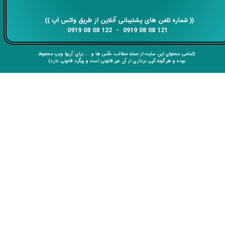
​​​​​​​​​​​​​​(( ​​​​​​​شماره تلفن های پشتیبانی آنلاین از طریق واتس اپ ))
​​​​​​​121 08 08 0919 - 122 08 08 0919
(تمامی محتوای این سایت از جمله مطالب، عکس ها و ... برای آریوا ویپ محفوظ
بوده و هر گونه کپی برداری از آن غیر قانونی است و پیگرد قانونی دارد)