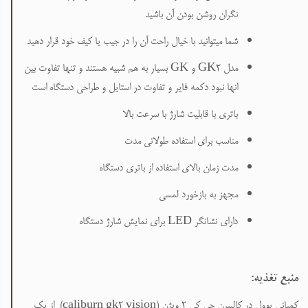
نگران روشن بودن آن باشید
شما میتوانید با خیال راحت آن را در جیب یا کیف خود قرار دهید
مدل
GK2
و
GK
بسیار به هم شبیه هستند و تنها تفاوت بین
انها نبود دکمه فایر و تفاوت در استایل و طراحی دستگاه است
باتری با قابلیت شارژ با سرعت بالا
مناسب برای استفاده طولانی مدت
مدت زمان بالای استفاده از باتری دستگاه
مجهز به بازخورد لمسی
دارای نشانگر
LED
برای نمایش شارژ دستگاه
منبع تغذیه
:
کمپانی یوول در کالیبرن جی کی 2
ویژن (
caliburn gk2 vision
) از یک