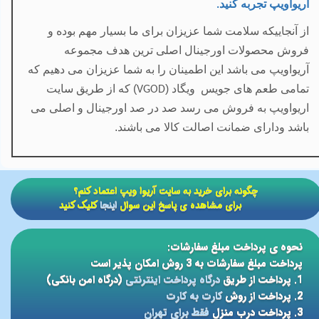
آریواویپ تجربه کنید
.
از آنجاییکه سلامت شما عزیزان برای ما بسیار مهم بوده و
فروش محصولات اورجینال اصلی ترین هدف مجموعه
آریواویپ می باشد این اطمینان را به شما عزیزان می دهیم که
تمامی طعم های جویس
ویگاد (
) که از طریق سایت
VGOD
اریواویپ به فروش می رسد صد در صد اورجینال و اصلی می
باشد ودارای ضمانت اصالت کالا می باشند.
​​چگونه برای خرید به سایت آریوا ویپ اعتماد کنم؟
برای مشاهده ی پاسخ این سوال
اینجا
کلیک کنید
نحوه ی پرداخت مبلغ سفارشات:
پرداخت مبلغ سفارشات به 3 روش امکان پذیر است
1. پرداخت از طریق
درگاه پرداخت اینترنتی
(درگاه امن بانکی)
2. پرداخت از روش
کارت به کارت
3. پرداخت درب منزل
فقط برای تهران