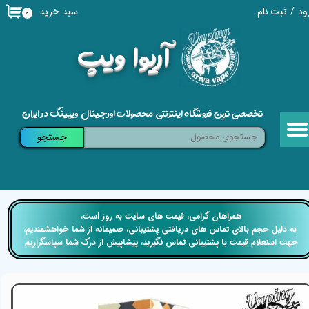
سبد خرید
ود
/
ثبت نام
۰
حساب کاربری من
​آریوا ویپ
تغییر گذر واژه
سفارشات
تخصصی ترین فروشگاه اینترنتی محصولات اورجینال ویپینگ در ایران
خروج از حساب کاربری
جستجو
​​همراهان گرامی، قیمت های سایت به روز است،
​​​​​​​ به دلیل حجم بالای تماس های دریافتی پشتیبانی، صمیمانه از شما خواهشمندیم،
جهت استعلام قیمت با پشتیبانی تماس نگیرید، پیشاپیش از درک شما سپاسگزاریم