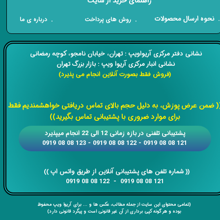
راهنمای خرید از سایت
​. نحوه ارسال محصولات
. درباره ی ما
. روش های پرداخت
​​نشانی دفتر مرکزی آریواویپ : تهران، خیابان نامجو،
کوچه رمضانی
نشانی انبار مرکزی آریوا ویپ : بازار بزرگ تهران
(فروش فقط بصورت آنلاین انجام می پذیرد)
​​​​​​​
( ضمن عرض پوزش، به دلیل حجم بالای تماس دریافتی خواهشمندیم فقط
برای موارد ضروری با پشتیبانی تماس بگیرید))
​​پشتیبانی تلفنی در بازه زمانی 12 الی 22 انجام میپذیرد
121 08 08 0919 - 122 08 08 0919 - 123 08 08 0919
​​​​​​​​​​​​​​(( ​​​​​​​شماره تلفن های پشتیبانی آنلاین از طریق واتس اپ ))
​​​​​​​121 08 08 0919 - 122 08 08 0919
(تمامی محتوای این سایت از جمله مطالب، عکس ها و ... برای آریوا ویپ محفوظ
بوده و هر گونه کپی برداری از آن غیر قانونی است و پیگرد قانونی دارد)