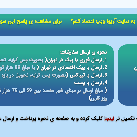
ید به سایت آریوا ویپ اعتماد کنم؟ برای مشاهده ی پاسخ این سو
نحوه ی ارسال سفارشات:
1. ارسال فوری با پیک در تهران(
بصورت پس کرایه، تحو
ن
2. ارسال با پیک اقتصادی در تهران (
با مبلغ 89 هزار تومان، تحویل در بازه ی زمانی 5 الی 24 ساعته
3. ارسال با تیپاکس (
بصورت پس کرایه، تحویل در بازه ی 12 الی 48 سا
4. ارسال با پست
(
روز کاری
)
ت تکمیل تر
اینجا
کلیک کرده و به صفحه ی نحوه پرداخت و ارسال سف