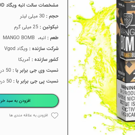
مشخصات سالت انبه
ویگاد
OD
حجم :
30 میلی لیتر
نیکوتین :
25
میلی گرم
طعم :
انبه،
MANGO BOMB
شرکت سازنده :
ویگاد
Vgod
کشور سازنده :
آمریکا
نسبت وی جی برابر با :
50 درصد
نسبت پی جی برابر با :
50 درصد
افزودن به سبد خری
افزودن به علاقه مندی ها