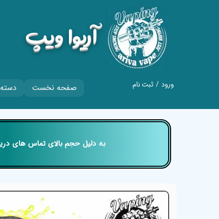
​آریوا ویپ
ورود
/
ثبت نام
صفحه نخست
دسته 
حساب کاربری من
تغییر گذر واژه
سفارشات
​​​​​​​ به دلیل حجم بالای تماس های
خروج از حساب
کاربری