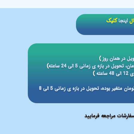
ال
اینجا
کلیک
یل در همان روز
)
)
عته
)
مبلغ ارسال بر مبنای شهر مقصد بین 59 الی 79 هزار تومان متغیر بوده، تحویل در بازه ی زمانی 5 الی 8
ارشات مراجعه فرمایید