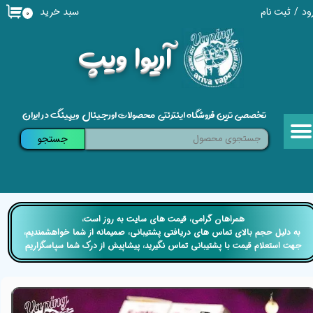
سبد خرید
ود
/
ثبت نام
۰
حساب کاربری من
​آریوا ویپ
تغییر گذر واژه
سفارشات
تخصصی ترین فروشگاه اینترنتی محصولات اورجینال ویپینگ در ایران
خروج از حساب کاربری
جستجو
​​همراهان گرامی، قیمت های سایت به روز است،
​​​​​​​ به دلیل حجم بالای تماس های دریافتی پشتیبانی، صمیمانه از شما خواهشمندیم،
جهت استعلام قیمت با پشتیبانی تماس نگیرید، پیشاپیش از درک شما سپاسگزاریم