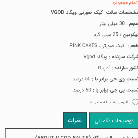
تمام موجودی
شخصات سالت کیک صورتی
ویگاد
VGOD
جم :
30 میلی لیتر
یکوتین :
25
میلی گرم
عم :
کیک صورتی،
PINK CAKES
رکت سازنده :
ویگاد
Vgod
شور سازنده :
آمریکا
سبت وی جی برابر با :
50 درصد
سبت پی جی برابر با :
50 درصد
افزودن به علاقه مندی ها
نظرات
توضیحات تکمیلی