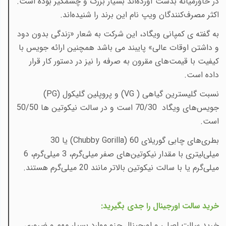
در خاورمیانه بدست آورده‌اند بسیار بزرگ و چشمگیر بوده است.
اکثر مصرف‌کنندگان ویپ نام این برند را شنیده‌اند
.
به گفته ی کمپانی ویگاد، این شرکت به شعار «زندگی بدون دود
و داشتن اوقات عالی» پایبند می باشد همچنین ارائه جویس با
کیفیت با قیمت‌های مقرون به صرفه را نیز در دستور کار قرار
داده است
.
نسبت
گلیسترین گیاهی (
VG
) و
پروپلین گلیکول (
PG
)
جویس‌های ویگاد 70/30 است و در سالت نیکوتین ها 50/50
است
.
بطری‌های چابی گوریلای
(Chubby Gorilla) 60
یا 30
میلی‌لیتری با مقدار نیکوتین‌های صفر میلی‌گرم، 3 میلی‌گرم، 6
میلی‌گرم یا با سالت نیکوتین بالاتر مانند 20 میلی‌گرم هستند
.
خرید سالت اورجینال را جدی بگیرید
:
خرید سالت اصلی و اورجینال جزو موارد بسیار مهم و ضروری