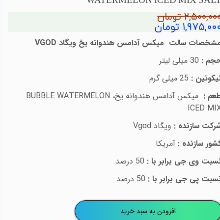
WATERMELON ICED MIX SAL
۲,۵۰۰,۰۰ تومان
۱,۹۷۵,۰۰ تومان
شخصات سالت میکس آدامس هندوانه یخ
ویگاد
VGOD
جم :
30 میلی لیتر
یکوتین :
25
میلی گرم
عم :
میکس آدامس هندوانه یخ،
BUBBLE WATERMELON
ICED MI
رکت سازنده :
ویگاد
Vgod
شور سازنده :
آمریکا
سبت وی جی برابر با :
50 درصد
سبت پی جی برابر با :
50 درصد
افزودن به سبد خرید