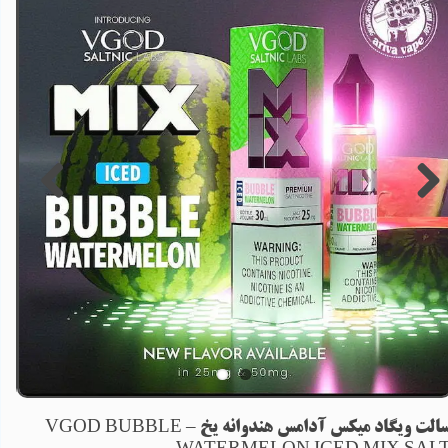
سالت ویگاد میکس آدامس هندوانه یخ – VGOD BUBBLE