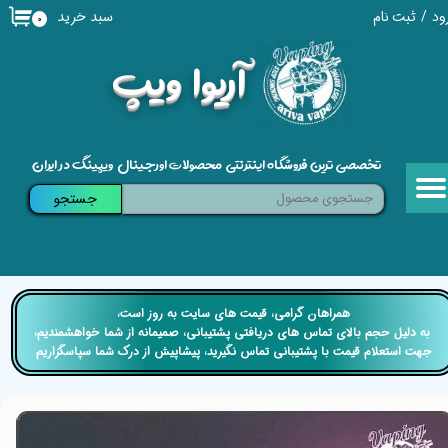
سبد خرید
ود
/
ثبت نام
۰
حساب کاربری من
​آریوا ویپ
تغییر گذر واژه
سفارشات
تخصصی ترین فروشگاه اینترنتی محصولات اورجینال ویپینگ در ایران
خروج از حساب کاربری
جستجو
​​همراهان گرامی، قیمت های سایت به روز است،
​​​​​​​ به دلیل حجم بالای تماس های دریافتی پشتیبانی، صمیمانه از شما خواهشمندیم،
جهت استعلام قیمت با پشتیبانی تماس نگیرید، پیشاپیش از درک شما سپاسگزاریم