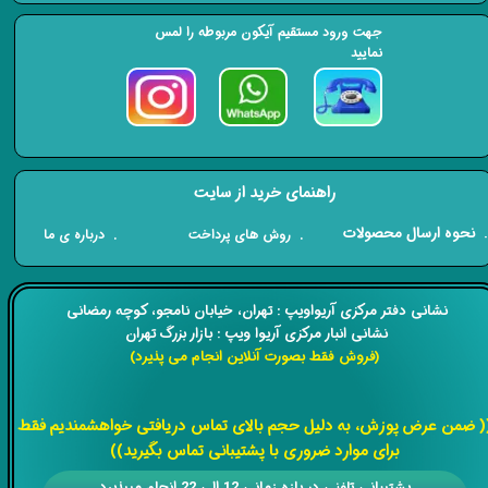
جهت ورود مستقیم آیکون مربوطه را لمس
نمایید
راهنمای خرید از سایت
​. نحوه ارسال محصولات
. درباره ی ما
. روش های پرداخت
​​نشانی دفتر مرکزی آریواویپ : تهران، خیابان نامجو،
کوچه رمضانی
نشانی انبار مرکزی آریوا ویپ : بازار بزرگ تهران
(فروش فقط بصورت آنلاین انجام می پذیرد)
​​​​​​​
( ضمن عرض پوزش، به دلیل حجم بالای تماس دریافتی خواهشمندیم فقط
برای موارد ضروری با پشتیبانی تماس بگیرید))
​​پشتیبانی تلفنی در بازه زمانی 12 الی 22 انجام میپذیرد