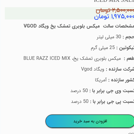
ICED MIX SAL
۲,۵۰۰,۰۰ تومان
۱,۹۷۵,۰۰ تومان
شخصات سالت میکس بلوبری تمشک یخ
ویگاد
VGOD
جم :
30 میلی لیتر
یکوتین :
25
میلی گرم
عم :
میکس بلوبری تمشک یخ،
BLUE RAZZ ICED MIX
رکت سازنده :
ویگاد
Vgod
شور سازنده :
آمریکا
سبت وی جی برابر با :
50 درصد
سبت پی جی برابر با :
50 درصد
افزودن به سبد خرید