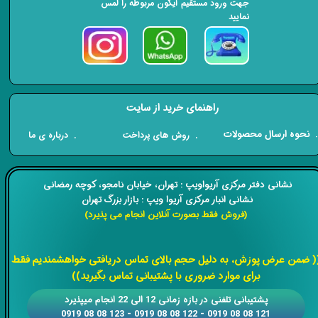
جهت ورود مستقیم آیکون مربوطه را لمس
نمایید
راهنمای خرید از سایت
​. نحوه ارسال محصولات
. درباره ی ما
. روش های پرداخت
​​نشانی دفتر مرکزی آریواویپ : تهران، خیابان نامجو،
کوچه رمضانی
نشانی انبار مرکزی آریوا ویپ : بازار بزرگ تهران
(فروش فقط بصورت آنلاین انجام می پذیرد)
​​​​​​​
( ضمن عرض پوزش، به دلیل حجم بالای تماس دریافتی خواهشمندیم فقط
برای موارد ضروری با پشتیبانی تماس بگیرید))
​​پشتیبانی تلفنی در بازه زمانی 12 الی 22 انجام میپذیرد
121 08 08 0919 - 122 08 08 0919 - 123 08 08 0919