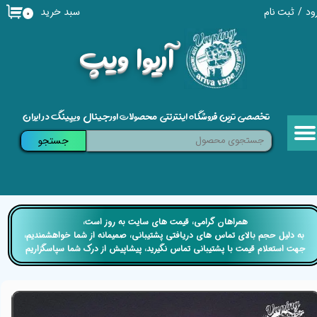
سبد خرید
ود
/
ثبت نام
۰
حساب کاربری من
​آریوا ویپ
تغییر گذر واژه
سفارشات
تخصصی ترین فروشگاه اینترنتی محصولات اورجینال ویپینگ در ایران
خروج از حساب کاربری
جستجو
​​همراهان گرامی، قیمت های سایت به روز است،
​​​​​​​ به دلیل حجم بالای تماس های دریافتی پشتیبانی، صمیمانه از شما خواهشمندیم،
جهت استعلام قیمت با پشتیبانی تماس نگیرید، پیشاپیش از درک شما سپاسگزاریم