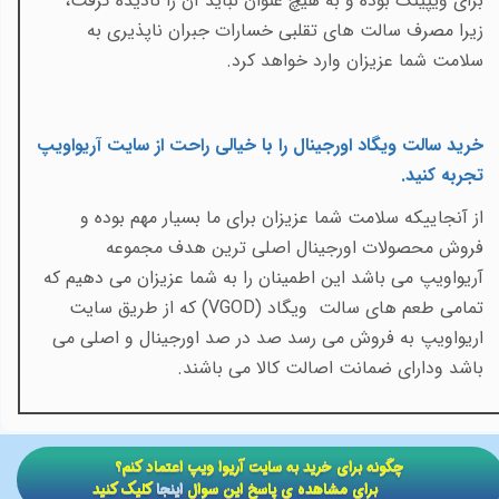
برای ویپینگ بوده و به هیچ عنوان نباید آن را نادیده گرفت،
زیرا مصرف سالت های تقلبی خسارات جبران ناپذیری به
سلامت شما عزیزان وارد خواهد کرد.
خرید سالت ویگاد اورجینال را با خیالی راحت از سایت آریواویپ
تجربه کنید
.
از آنجاییکه سلامت شما عزیزان برای ما بسیار مهم بوده و
فروش محصولات اورجینال اصلی ترین هدف مجموعه
آریواویپ می باشد این اطمینان را به شما عزیزان می دهیم که
تمامی طعم های سالت
ویگاد (
VGOD
) که از طریق سایت
اریواویپ به فروش می رسد صد در صد اورجینال و اصلی می
باشد ودارای ضمانت اصالت کالا می باشند.
​​چگونه برای خرید به سایت آریوا ویپ اعتماد کنم؟
برای مشاهده ی پاسخ این سوال
اینجا
کلیک کنید