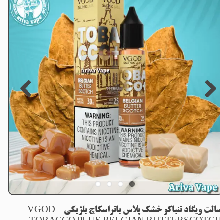
سالت ویگاد تنباکو خشک پلاس باتراسکاچ بلژیکی – VGOD