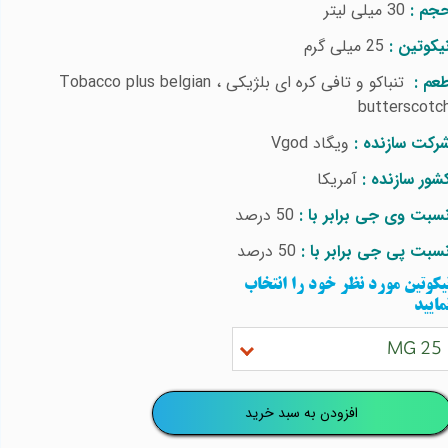
جم :
30 میلی لیتر
یکوتین :
25
میلی گرم
عم :
تنباکو و تافی کره ای بلژیکی ،
Tobacco plus belgian
butterscotc
رکت سازنده :
ویگاد
Vgod
شور سازنده :
آمریکا
سبت وی جی برابر با :
50 درصد
سبت پی جی برابر با :
50 درصد
یکوتین مورد نظر خود را انتخاب
مایید
25 MG
افزودن به سبد خرید