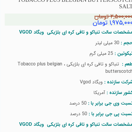
TOBACCO PLUS BELGIAN BUTTERSCOTC
SAL
۲,۵۰۰,۰۰ تومان
۱,۹۷۵,۰۰ تومان
شخصات سالت تنباکو و تافی کره ای بلژیکی
ویگاد
VGOD
جم :
30 میلی لیتر
یکوتین :
25
میلی گرم
عم :
تنباکو و تافی کره ای بلژیکی ،
Tobacco plus belgian
butterscotc
رکت سازنده :
ویگاد
Vgod
شور سازنده :
آمریکا
سبت وی جی برابر با :
50 درصد
سبت پی جی برابر با :
50 درصد
شخصات سالت تنباکو و تافی کره ای بلژیکی
ویگاد
VGOD