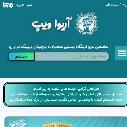
سبد خرید
ود
/
ثبت نام
۰
حساب کاربری من
​آریوا ویپ
تغییر گذر واژه
سفارشات
تخصصی ترین فروشگاه اینترنتی محصولات اورجینال ویپینگ در ایران
خروج از حساب کاربری
جستجو
​​همراهان گرامی، قیمت های سایت به روز است،
​​​​​​​ به دلیل حجم بالای تماس های دریافتی پشتیبانی، صمیمانه از شما خواهشمندیم،
جهت استعلام قیمت با پشتیبانی تماس نگیرید، پیشاپیش از درک شما سپاسگزاریم