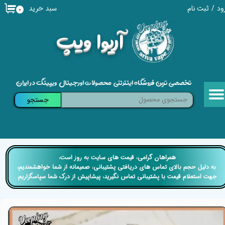
سبد خرید
ود
/
ثبت نام
۰
حساب کاربری من
​آریوا ویپ
تغییر گذر واژه
سفارشات
تخصصی ترین فروشگاه اینترنتی محصولات اورجینال ویپینگ در ایران
خروج از حساب کاربری
جستجو
​​همراهان گرامی، قیمت های سایت به روز است،
​​​​​​​ به دلیل حجم بالای تماس های دریافتی پشتیبانی، صمیمانه از شما خواهشمندیم،
جهت استعلام قیمت با پشتیبانی تماس نگیرید، پیشاپیش از درک شما سپاسگزاریم