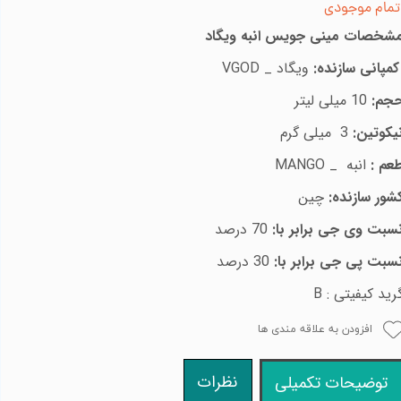
تمام موجودی
شخصات مینی جویس انبه ویگاد
کمپانی سازنده:
ویگاد _
VGOD
جم:
10
میلی لیتر
یکوتین:
3
میلی گرم
عم :
انبه
_
MANGO
شور سازنده:
چین
سبت وی جی برابر با:
70 درصد
سبت پی جی برابر با:
30 درصد
رید کیفیتی : B
افزودن به علاقه مندی ها
نظرات
توضیحات تکمیلی