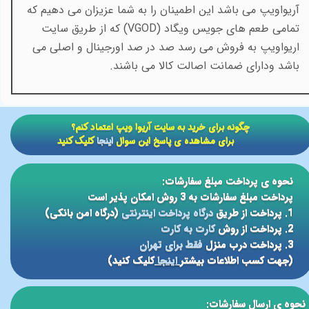
آریواویپ می باشد این اطمینان را به شما عزیزان می دهیم که
تمامی طعم های جویس ویگاد (
VGOD
) که از طریق سایت
اریواویپ به فروش می رسد صد در صد اورجینال و اصلی می
باشد ودارای ضمانت اصالت کالا می باشند.
​​چگونه برای خرید به سایت آریوا ویپ اعتماد کنم؟
برای مشاهده ی پاسخ این سوال
اینجا
کلیک کنید
نحوه ی پرداخت مبلغ سفارشات:
پرداخت مبلغ سفارشات به 3 روش امکان پذیر است
1. پرداخت از طریق
درگاه پرداخت اینترنتی
(درگاه امن بانکی)
2. پرداخت از روش
کارت به کارت
3. پرداخت درب منزل
فقط برای تهران
(جهت کسب اطلاعات بیشتر
اینجا
کلیک کنید)
نحوه ی ارسال سفارشات: