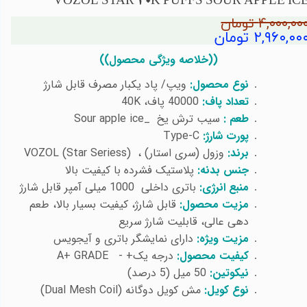
VOZOL STAR 40K PUFFS SOUR APPLE IC
۴,۰۰۰,۰۰ تومان
۲,۹۶۰,۰۰ تومان
))
خلاصه ویژگی محصول))
نوع محصول:
ویپ/ پاد یکبار مصرف قابل شارژ
تعداد پاف:
40000 پاف،
40K
طعم :
سیب ترش یخ _
Sour apple ice
پورت شارژ:
Type-C
برند:
وزول (سری استار) ،
VOZOL (Star Seriess)
جنس بدنه:
پلاستیک فشرده با کیفیت بالا
منبع انرژی:
باتری داخلی 1000 میلی آمپر قابل شارژ
مزیت محصول:
قابل شارژ، کیفیت بسیار بالا، طعم
دهی عالی، قابلیت شارژ سریع
مزیت ویژه:
دارای نمایشگر باتری و آیجویس
کیفیت محصول:
درجه یک+ -
A+ GRADE
نیکوتین:
50 میل (5 درصد)
نوع کویل:
مش کویل دوگانه (
Dual Mesh Coil
)