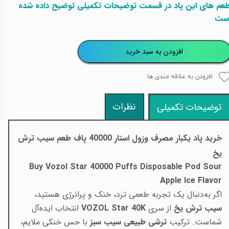
عم های این پاد در قسمت توضیحات تکمیلی توضیح داده شده
ست
افزودن به سبد خرید
افزودن به علاقه مندی ها
نظرات
توضیحات تکمیلی
خرید پاد یکبار مصرف وزول استار 40000 پاف طعم
سیب ترش
یخ
Buy Vozol Star 40000 Puffs Disposable Pod Sour
Apple Ice Flavor
اگر به‌دنبال یک تجربه طعمی ترد، خنک و پرانرژی هستید،
سیب ترش یخ
از سری
VOZOL Star 40K
انتخاب ایده‌آل
شماست. ترکیب
ترشی طبیعی سیب سبز
با حس خنکی ملایم،