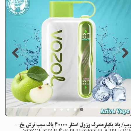
ویپ/ پاد یکبارمصرف وزول استار 40000 پاف سیب ترش یخ –