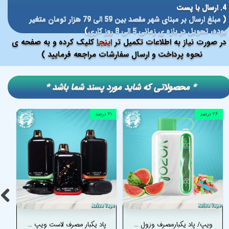
4. ارسال با پست
(
مبلغ ارسال بر مبنای شهر مقصد بین 59 الی 79 هزار تومان متغیر
بوده، تحویل در بازه ی زمانی 5 الی 8 روز کاری
)
در صورت نیاز به اطلاعات تکمیل تر
اینجا
کلیک کرده و به صفحه ی
نحوه پرداخت و ارسال سفارشات مراجعه فرمایید )
​​* محصولاتی که شاید مورد پسند شما باشد *
۲۶ درصد
۲۱ درصد
ویپ/ پاد یکبارمصرف وزول استار 40000 پاف هندوانه آدامس بادکنکی – VOZOL STAR 40K PUFFS WATERMELON BUBBLEGUM
پاد یکبار مصرف لاست ویپ اوریون بار 50000 پاف (قابل شارژ) – LOST VAPE ORION BAR 50.000 PUFFS DISPOSABLE POD