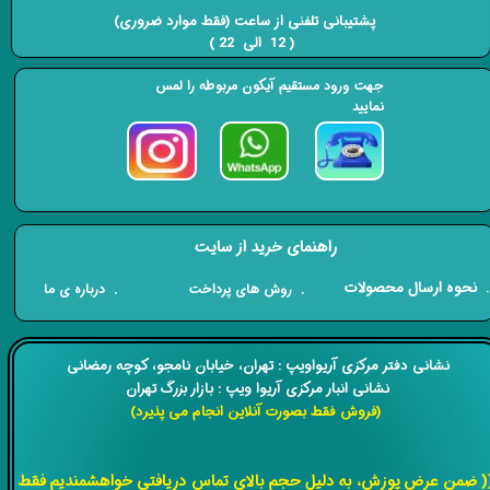
​​​​​​​ پشتیبانی تلفنی از ساعت (فقط موارد ضروری)
( 12 الی 22 ) ​​​​​​​
جهت ورود مستقیم آیکون مربوطه را لمس
نمایید
راهنمای خرید از سایت
​. نحوه ارسال محصولات
. درباره ی ما
. روش های پرداخت
​​نشانی دفتر مرکزی آریواویپ : تهران، خیابان نامجو،
کوچه رمضانی
نشانی انبار مرکزی آریوا ویپ : بازار بزرگ تهران
(فروش فقط بصورت آنلاین انجام می پذیرد)
​​​​​​​
( ضمن عرض پوزش، به دلیل حجم بالای تماس دریافتی خواهشمندیم فقط