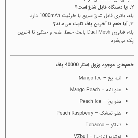
۲. آیا دستگاه قابل شارژ است؟
بله، باتری قابل شارژ سریع با ظرفیت 1000mAh دارد.
۳. آیا طعم تا آخرین پاف ثابت می‌ماند؟
بله، فناوری Dual Mesh باعث حفظ طعم و خنکی تا آخرین
پک می‌شود.
طعم‌های موجود وزول استار 40000 پاف
انبه یخ –
Mango Ice
هلو انبه –
Mango Peach
هلو یخ –
Peach Ice
هلو تمشک –
Peach Raspberry
تنباکو –
Tobacco
نوشابه انرژی‌زا –
VZbull