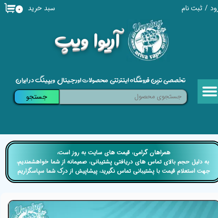
سبد خرید
ود
/
ثبت نام
۰
حساب کاربری من
​آریوا ویپ
تغییر گذر واژه
سفارشات
تخصصی ترین فروشگاه اینترنتی محصولات اورجینال ویپینگ در ایران
خروج از حساب کاربری
جستجو
​​همراهان گرامی، قیمت های سایت به روز است،
​​​​​​​ به دلیل حجم بالای تماس های دریافتی پشتیبانی، صمیمانه از شما خواهشمندیم،
جهت استعلام قیمت با پشتیبانی تماس نگیرید، پیشاپیش از درک شما سپاسگزاریم