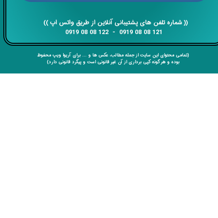
​​​​​​​​​​​​​​(( ​​​​​​​شماره تلفن های پشتیبانی آنلاین از طریق واتس اپ ))
​​​​​​​121 08 08 0919 - 122 08 08 0919
(تمامی محتوای این سایت از جمله مطالب، عکس ها و ... برای آریوا ویپ محفوظ
بوده و هر گونه کپی برداری از آن غیر قانونی است و پیگرد قانونی دارد)