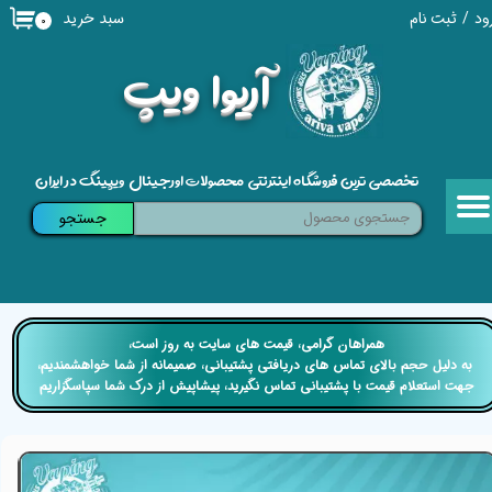
سبد خرید
ود
/
ثبت نام
۰
حساب کاربری من
​آریوا ویپ
تغییر گذر واژه
سفارشات
تخصصی ترین فروشگاه اینترنتی محصولات اورجینال ویپینگ در ایران
خروج از حساب کاربری
جستجو
​​همراهان گرامی، قیمت های سایت به روز است،
​​​​​​​ به دلیل حجم بالای تماس های دریافتی پشتیبانی، صمیمانه از شما خواهشمندیم،
جهت استعلام قیمت با پشتیبانی تماس نگیرید، پیشاپیش از درک شما سپاسگزاریم