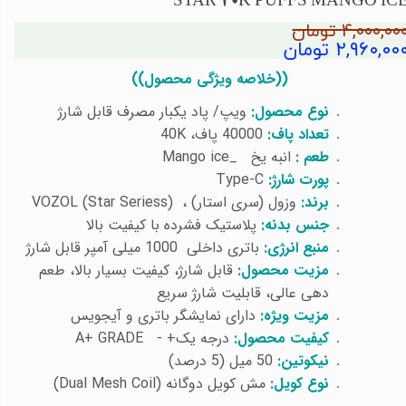
STAR 40K PUFFS MANGO IC
۴,۰۰۰,۰۰ تومان
۲,۹۶۰,۰۰ تومان
))
خلاصه ویژگی محصول))
نوع محصول:
ویپ/ پاد یکبار مصرف قابل شارژ
تعداد پاف:
40000 پاف،
40K
طعم :
انبه یخ _
Mango ice
پورت شارژ:
Type-C
برند:
وزول (سری استار) ،
VOZOL (Star Seriess)
جنس بدنه:
پلاستیک فشرده با کیفیت بالا
منبع انرژی:
باتری داخلی 1000 میلی آمپر قابل شارژ
مزیت محصول:
قابل شارژ، کیفیت بسیار بالا، طعم
دهی عالی، قابلیت شارژ سریع
مزیت ویژه:
دارای نمایشگر باتری و آیجویس
کیفیت محصول:
درجه یک+ -
A+ GRADE
نیکوتین:
50 میل (5 درصد)
نوع کویل:
مش کویل دوگانه (
Dual Mesh Coil
)