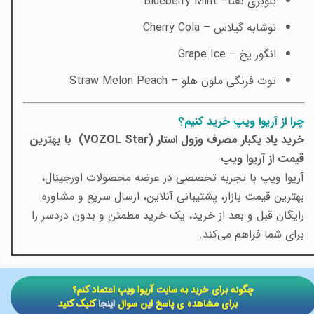
بلوبری نعنا–
Blueberry Mint
نوشابه گیلاس –
Cherry Cola
انگور یخ –
Grape Ice
توت فرنگی ملون هلو –
Straw Melon Peach
چرا از آریوا ویپ خرید کنیم؟
خرید پاد یکبار مصرف وزول استار (VOZOL Star) با بهترین
قیمت از آریوا ویپ
آریوا ویپ با تجربه تخصصی در عرضه محصولات اورجینال،
بهترین قیمت بازار، پشتیبانی آنلاین، ارسال سریع و مشاوره
رایگان قبل و بعد از خرید، یک خرید مطمئن و بدون دردسر را
برای شما فراهم می‌کند.
​​چگونه برای خرید به سایت آریوا ویپ اعتماد کنم؟
برای مشاهده ی پاسخ این سوال
اینجا
کلیک کنید