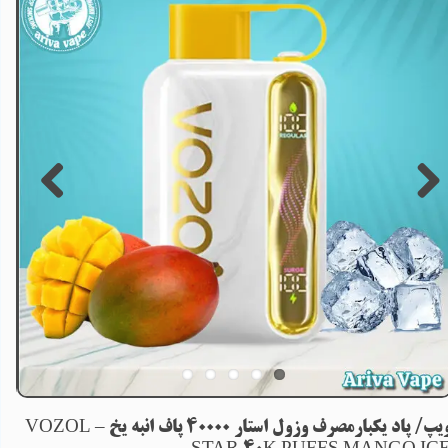
ویپ/ پاد یکبارمصرف وزول استار 40000 پاف انبه یخ – VOZOL