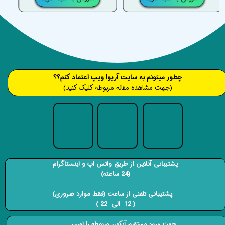
​​​چطور میتونم به سایت آریوا ویپ اعتماد کنم؟؟
(جهت مشاهده مقاله مربوطه کلیک کنید)
پشتیبانی آنلاین از طریق واتس اپ و اینستاگرام
(24 ساعته)
​​​​​​​ پشتیبانی تلفنی از ساعت (فقط موارد ضروری)
( 12 الی 22 ) ​​​​​​​
جهت ورود مستقیم آیکون مربوطه را لمس