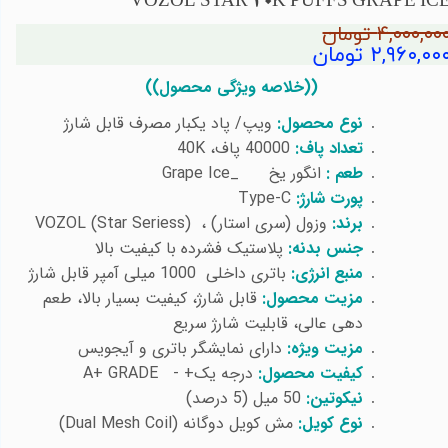
VOZOL STAR 40K PUFFS GRAPE IC
۴,۰۰۰,۰۰ تومان
۲,۹۶۰,۰۰ تومان
))
خلاصه ویژگی محصول))
نوع محصول:
ویپ/ پاد یکبار مصرف قابل شارژ
تعداد پاف:
40000 پاف،
40K
طعم :
انگور یخ _
Grape Ice
پورت شارژ:
Type-C
برند:
وزول (سری استار) ،
VOZOL (Star Seriess)
جنس بدنه:
پلاستیک فشرده با کیفیت بالا
منبع انرژی:
باتری داخلی 1000 میلی آمپر قابل شارژ
مزیت محصول:
قابل شارژ، کیفیت بسیار بالا، طعم
دهی عالی، قابلیت شارژ سریع
مزیت ویژه:
دارای نمایشگر باتری و آیجویس
کیفیت محصول:
درجه یک+ -
A+ GRADE
نیکوتین:
50 میل (5 درصد)
نوع کویل:
مش کویل دوگانه (
Dual Mesh Coil
)