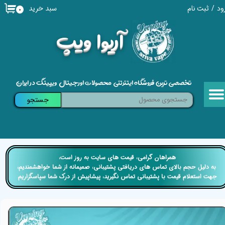
سبد خرید
ود
/
ثبت نام
۰
حساب کاربری من
​آریوا ویپ
تغییر گذر واژه
سفارشات
تخصصی ترین فروشگاه اینترنتی محصولات اورجینال ویپینگ در ایران
خروج از حساب کاربری
جستجو
​​همراهان گرامی، قیمت های سایت به روز است،
​​​​​​​ به دلیل حجم بالای تماس های دریافتی پشتیبانی، صمیمانه از شما خواهشمندیم،
جهت استعلام قیمت با پشتیبانی تماس نگیرید، پیشاپیش از درک شما سپاسگزاریم