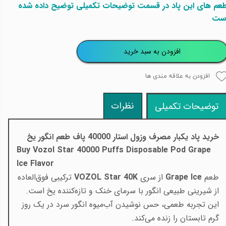
عم های این پاد در قسمت توضیحات تکمیلی توضیح داده شده
ست
افزودن به سبد خرید
افزودن به علاقه مندی ها
نظرات
توضیحات تکمیلی
خرید پاد یکبار مصرف وزول استار 40000 پاف طعم
انگور یخ
Buy Vozol Star 40000 Puffs Disposable Pod Grape
Ice Flavor
طعم
Grape Ice
از سری
VOZOL Star 40K
ترکیبی فوق‌العاده
از شیرینی طبیعی انگور با سرمای خنک و تازه‌کننده یخ است.
این تجربه طعمی، حس نوشیدن آب‌میوه انگور سرد در یک روز
گرم تابستان را زنده می‌کند.