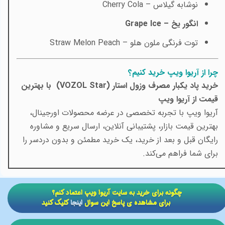
نوشابه گیلاس –
Cherry Cola
انگور یخ –
Grape Ice
توت فرنگی ملون هلو –
Straw Melon Peach
چرا از آریوا ویپ خرید کنیم؟
خرید پاد یکبار مصرف وزول استار (VOZOL Star) با بهترین
قیمت از آریوا ویپ
آریوا ویپ با تجربه تخصصی در عرضه محصولات اورجینال،
بهترین قیمت بازار، پشتیبانی آنلاین، ارسال سریع و مشاوره
رایگان قبل و بعد از خرید، یک خرید مطمئن و بدون دردسر را
برای شما فراهم می‌کند.
​​چگونه برای خرید به سایت آریوا ویپ اعتماد کنم؟
برای مشاهده ی پاسخ این سوال
اینجا
کلیک کنید