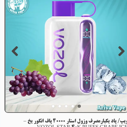
ویپ/ پاد یکبارمصرف وزول استار 40000 پاف انگور یخ –