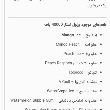
پک می‌شود.
طعم‌های موجود وزول استار 40000 پاف
انبه یخ –
Mango Ice
هلو انبه –
Mango Peach
هلو یخ –
Peach Ice
هلو تمشک –
Peach Raspberry
تنباکو –
Tobacco
نوشابه انرژی‌زا –
VZbull
هندوانه یخ –
WaterGrape Ice
هندوانه آدامس بادکنکی –
Watermelon Bubble Gum
هندوانه انگور شاه‌توت –
Watermelon Grape