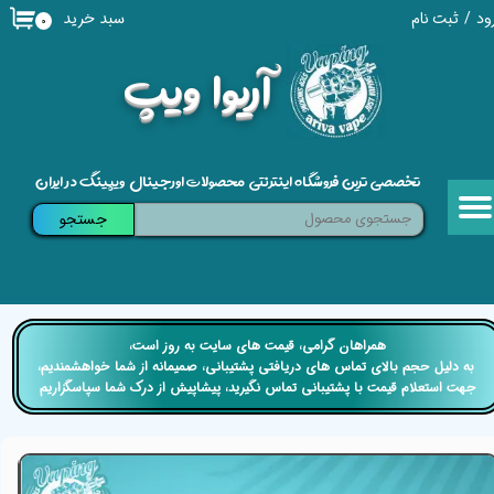
سبد خرید
ود
/
ثبت نام
۰
حساب کاربری من
​آریوا ویپ
تغییر گذر واژه
سفارشات
تخصصی ترین فروشگاه اینترنتی محصولات اورجینال ویپینگ در ایران
خروج از حساب کاربری
جستجو
​​همراهان گرامی، قیمت های سایت به روز است،
​​​​​​​ به دلیل حجم بالای تماس های دریافتی پشتیبانی، صمیمانه از شما خواهشمندیم،
جهت استعلام قیمت با پشتیبانی تماس نگیرید، پیشاپیش از درک شما سپاسگزاریم