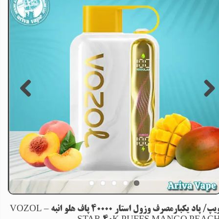
ویپ/ پاد یکبارمصرف وزول استار 40000 پاف هلو انبه – VOZOL