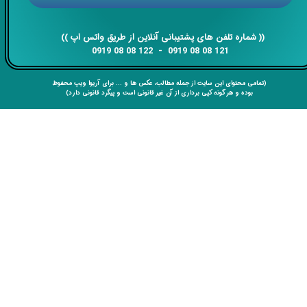
​​​​​​​​​​​​​​(( ​​​​​​​شماره تلفن های پشتیبانی آنلاین از طریق واتس اپ ))
​​​​​​​121 08 08 0919 - 122 08 08 0919
(تمامی محتوای این سایت از جمله مطالب، عکس ها و ... برای آریوا ویپ محفوظ
بوده و هر گونه کپی برداری از آن غیر قانونی است و پیگرد قانونی دارد)