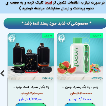
در صورت نیاز به اطلاعات تکمیل تر
اینجا
کلیک کرده و به صفحه ی
نحوه پرداخت و ارسال سفارشات مراجعه فرمایید )
​​* محصولاتی که شاید مورد پسند شما باشد *
۲۶ درصد
۲۱ درصد
ویپ/ پاد یکبارمصرف وزول استار 40000 پاف هندوانه آدامس بادکنکی – VOZOL STAR 40K PUFFS WATERMELON BUBBLEGUM
پاد یکبار مصرف لاست ویپ اوریون بار 50000 پاف (قابل شارژ) – LOST VAPE ORION BAR 50.000 PUFFS DISPOSABLE POD
۴,۰۰۰,۰۰۰ تومان
۳,۵۰۰,۰۰۰ تومان
۲,۹۶۰,۰۰۰ تومان
۲,۷۶۵,۰۰۰ تومان