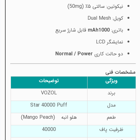
نیکوتین: سالتی ۵٪ (50
mg)
کویل:
Dual Mesh
باتری:
1000
mAh
قابل شارژ سریع
نمایشگر
LCD
دو حالت کاری
Normal / Power
مشخصات فنی
ویژگی
توضیحات
برند
VOZOL
مدل
Star 40000 Puff
طعم
هلو انبه
(Mango Peach)
ظرفیت پاف
40000