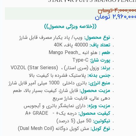
STAR 40K PUFFS MANGO PEAC
۴,۰۰۰,۰۰ تومان
۲,۹۶۰,۰۰ تومان
))
خلاصه ویژگی محصول))
نوع محصول:
ویپ/ پاد یکبار مصرف قابل شارژ
تعداد پاف:
40000 پاف،
40K
طعم :
هلو انبه _
Mango Peach
پورت شارژ:
Type-C
برند:
وزول (سری استار) ،
VOZOL (Star Seriess)
جنس بدنه:
پلاستیک فشرده با کیفیت بالا
منبع انرژی:
باتری داخلی 1000 میلی آمپر قابل شارژ
مزیت محصول:
قابل شارژ، کیفیت بسیار بالا، طعم
دهی عالی، قابلیت شارژ سریع
مزیت ویژه:
دارای نمایشگر باتری و آیجویس
کیفیت محصول:
درجه یک+ -
A+ GRADE
نیکوتین:
50 میل (5 درصد)
نوع کویل:
مش کویل دوگانه (
Dual Mesh Coil
)