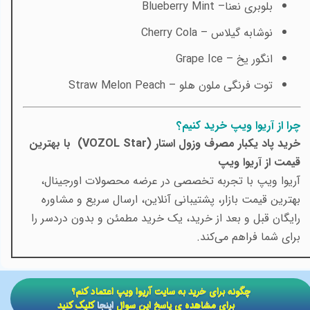
بلوبری نعنا–
Blueberry Mint
نوشابه گیلاس –
Cherry Cola
انگور یخ –
Grape Ice
توت فرنگی ملون هلو –
Straw Melon Peach
چرا از آریوا ویپ خرید کنیم؟
خرید پاد یکبار مصرف وزول استار (VOZOL Star) با بهترین
قیمت از آریوا ویپ
آریوا ویپ با تجربه تخصصی در عرضه محصولات اورجینال،
بهترین قیمت بازار، پشتیبانی آنلاین، ارسال سریع و مشاوره
رایگان قبل و بعد از خرید، یک خرید مطمئن و بدون دردسر را
برای شما فراهم می‌کند.
​​چگونه برای خرید به سایت آریوا ویپ اعتماد کنم؟
برای مشاهده ی پاسخ این سوال
اینجا
کلیک کنید