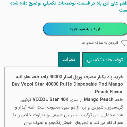
عم های این پاد در قسمت توضیحات تکمیلی توضیح داده شده
ست
افزودن به سبد خرید
افزودن به علاقه مندی ها
نظرات
توضیحات تکمیلی
خرید پاد یکبار مصرف وزول استار 40000 پاف طعم
هلو انبه
Buy Vozol Star 40000 Puffs Disposable Pod Mango
Peach Flavor
طعم
Mango Peach
از سری
VOZOL Star 40K
ترکیبی
گرمسیری، شیرین و نرم از دو میوه محبوب است: انبه آبدار و
هلو مخملی. این ترکیب، شیرینی طبیعی و طراوت خاص را با
هم ادغام می‌کند و تجربه‌ای خوش‌رنگ‌وبو و لطیف برای