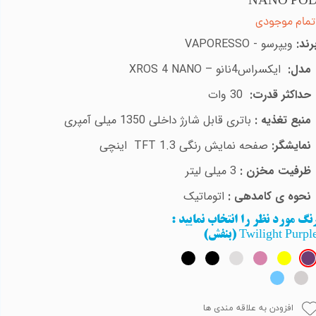
NANO PO
تمام موجودی
رند:
ویپرسو
-
VAPORESSO
مدل:
ایکسراس4نانو –
XROS 4 NANO
حداکثر قدرت:
30 وات
منبع تغذیه :
باتری قابل شارژ داخلی
1350
میلی آمپری
نمایشگر:
صفحه نمایش رنگی
TFT 1.3
اینچی
ظرفیت مخزن :
3
میلی لیتر
نحوه ی کامدهی :
اتوماتیک
نگ مورد نظر را انتخاب نمایید
:
Twilight Purpl (بنفش)
افزودن به علاقه مندی ها