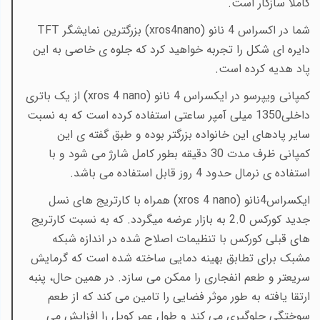
کاملاً سازگار است.
شما در اکسراس 4 نانو (
xros4nano
) بزرگترین
نمایشگر
TFT
دایره ای شکل را تجربه خواهید کرد که جلوه ی خاصی به این
پاد هدیه کرده است.
کمپانی ویپرسو در ایکسراس 4 نانو (
xros 4 nano
) از یک باتری
داخلی1350 میلی آمپر ساعتی استفاده کرده است که به نسبت
سایر پادهای این خانواده بزرگتر بوده و طبق گفته ی این
کمپانی ظرف مدت 30 دقیقه بطور کامل شارژ می شود و با
استفاده ی نرمال حدود 4 روز قابل استفاده می باشد.
ایکسراس4نانو (
xros 4 nano
) همراه با کارتریج های نسل
جدید کورکس 2.0 به بازار عرضه میگردد. که به نسبت کارتریج
های قبلی کورکس با تنظیمات اصلاح شده در اندازه شبکه
مشبک برای تطابق بهینه دمایی ساخته شده است که گرمایش
سریعتر و طعم انفجاری را ممکن می سازد. در همین حال، پنبه
ارتقا یافته به طور موثر فضایی را تامین می کند که از طعم
سوختگی جلوگیری می کند و طول عمر کویل را افزایش می