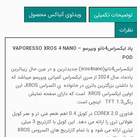
ویدئوی آنباکس محصول
توضیحات تکمیلی
نظرات
پاد
ایکسراس4نانو
ویپرسو
–
VAPORESSO XROS 4 NANO
POD
ایکسراس4نانو(
xros4nano
) جدیدترین و در عین حال زیباترین
پادماد سال 2024 از سری ایکسراس کمپانی ویپرسو میباشد که
با داشتن بزرگترین باتری در خانواده
ی اکسراس
XROS
، این
اولین
ایکسراس
XROS
است که دارای صفحه نمایش
رنگی
TFT 1.3
اینچی است
.
فناوری
COREX 2.0
در کویل 0.4 اهم طعم غنی تر و عمر کویل
طولانی تری را ارائه می دهد. این کویل با کارتریج 3 میلی
لیتری ارائه می شود و با تمام کارتریج های اکسروس
XROS