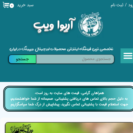
سبد خرید
ود
/
ثبت نام
۰
حساب کاربری من
​آریوا ویپ
تغییر گذر واژه
سفارشات
تخصصی ترین فروشگاه اینترنتی محصولات اورجینال ویپینگ در ایران
خروج از حساب کاربری
جستجو
​​همراهان گرامی، قیمت های سایت به روز است،
​​​​​​​ به دلیل حجم بالای تماس های دریافتی پشتیبانی، صمیمانه از شما خواهشمندیم،
جهت استعلام قیمت با پشتیبانی تماس نگیرید، پیشاپیش از درک شما سپاسگزاریم