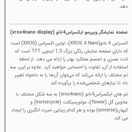
دهد.
صفحه نمایشگر ویپرسو ایکسراس4نانو (
xros4nano display
)
اکسراس 4 نانو(
XROS 4 Nano
)، اولین اکسراس (
XROS
) است
که دارای صفحه نمایش رنگی بزرگ 1.3 اینچی
TFT
است که
لذت بصری و تجسم عملکرد بهتر را ارائه می دهد. از لحظه
استفاده از آن، تفاوت را احساس خواهید کرد. علاوه بر این، سه
تم مختلف را ارائه می‌کند که می‌توان آن‌ها را به دلخواه تغییر
داد تا نیازهای شخصی‌شده را برآورده کند
تم های ایکسراس4نانو (
xros4nano
) به سه شکل مختلف با
عناوین گل (
flower
)، موتورسیکلت (
motorcycle
) و
کیهان(
universe
) بوده و هر کدام زیبایی حیرت انگیزی را ایجاد
می کند.