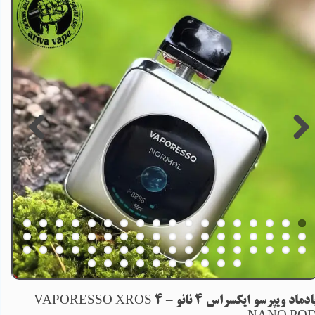
پادماد ویپرسو ایکسراس 4 نانو – VAPORESSO XROS 4