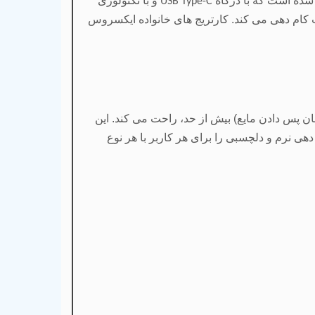
و با تکنولوژی
USB Type-C
تاه 35 دقیقه به طور کامل شارژ می شوند و با یک بار شارژ کامل، برای ویپر پرمصرف تا 48 ساعت کام دهی می کند. کارتریج های خانواده ایکسروس
همان پس دادن مایع) بیش از حد، راحت می کند. این
 دهی نرم و دلچسبی را برای هر کاربر با هر نوع