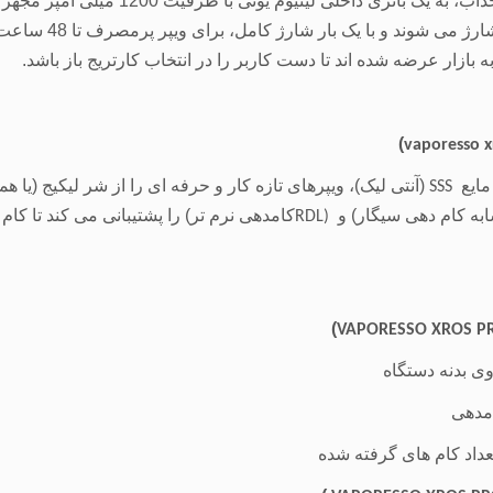
 لیتیوم یونی با ظرفیت 1200 میلی آمپر مجهز شده است که با درگاه
فست شارژ در مدت کو
)
vaporesso x
مایع
(آنتی لیک)، ویپرهای تازه کار و حرفه ای را از شر لیکیج (یا 
SSS
به کام دهی سیگار) و
کامدهی نرم تر) را پشتیبانی می کند تا کام
RDL)
)
VAPORESSO XROS PR
ی بدنه دستگاه