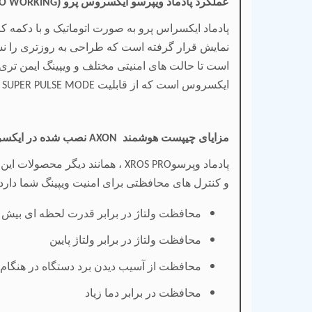
عملکرد پادماد ویپرسو ایکسروس پرو (
RO WORKING
پادماد ایکسراس پرو به صورت اتوماتیک و با دکمه کا
نمایش قرار گرفته است که طراحی به روزتری را نسب
است تا حالت های امنیتی مختلف و ویپینگ ایمن تری 
ایکسروس است که از قابلیت
ک
SUPER PULSE MODE
مزایای چیپست هوشمند
نصب شده در ایکسر
AXON
پادماد وپرسو
، همانند دیگر محصولات ای
XROS PRO
و کنترل های محافظتی برای امنیت ویپینگ شما دارد ک
محافظت ولتاژ در برابر قدرت لحظه ای بیش ا
محافظت ولتاژ در برابر ولتاژ پایین
محافظت از آسیب دیدن برد دستگاه در هنگام 
محافظت در برابر دما زیاد