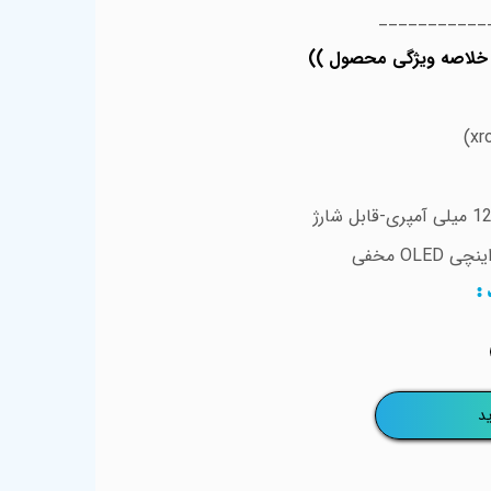
​__________
 خلاصه ویژگی محصول ))
د
:
د