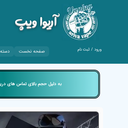
​آریوا ویپ
ورود
/
ثبت نام
صفحه نخست
دسته 
حساب کاربری من
تغییر گذر واژه
سفارشات
​​​​​​​ به دلیل حجم بالای تماس های
خروج از حساب
کاربری