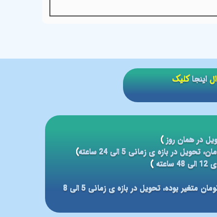
ال
اینجا
کلیک
یل در همان روز
)
)
عته
)
مبلغ ارسال بر مبنای شهر مقصد بین 59 الی 79 هزار تومان متغیر بوده، تحویل در بازه ی زمانی 5 الی 8