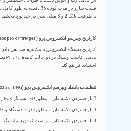
این پادماد زیبا و خوش دست با طراحی چشمگیر و جذاب، به یک باتری داخلی
با ظرفیت تانک 2 و 3 میلی لیتر، در چند نوع مختلف به بازار عرضه شده اند تا دست کاربر را در انتخاب کارتریج باز باشد.
کارتریج ویپرسو ایکسروس پرو (
ros pro cartridges
کارتریج دستگاه ایکسروس با مکانیزم ضد پس دادن 
پادماد، قابلیت ویپینگ در دو حالت کامدهی
مشا
MTL )
استفاده فراهم کند.
تنظیمات پادماد ویپرسو ایکسروس پرو (
O SETTING
2 بار فشردن دکمه فایر = تنظیم
نشانگر
رو
RGB
LED
3 بار فشردن دکمه فایر = تنظیم قدرت دستگاه و کامدهی
4 بار فشردن دکمه فایر = ریست کردن شمارشگر تعداد کام های گرفته شده