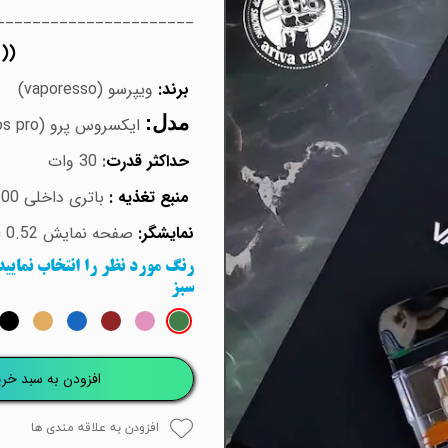
_______________________
((
برند:
ویپرسو (vaporesso)
مدل:
ایکسروس پرو (xros pro)
حداکثر قدرت
:
30 وات
منبع تغذیه :
باتری داخلی 1200 میلی آمپری-قابل شارژ
نمایشگر:
صفحه نمایش 0.52 اینچی OLED مخفی
رنگ مورد نظر را انتخاب نمایی
سبز
افزودن به سبد خری
افزودن به علاقه مندی ها