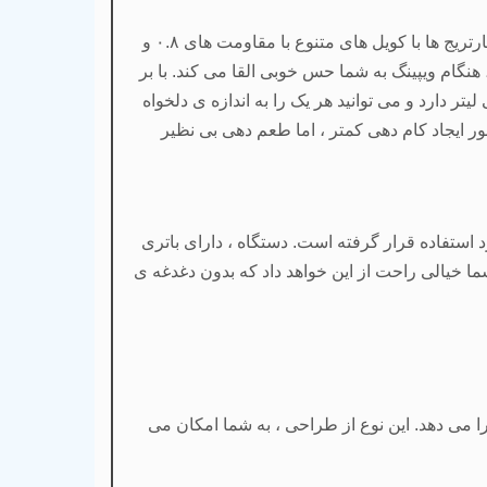
این دستگاه ، از کارتریج های با کویل پشتیبانی می کند که به صورت پیش فرض ، کویل هایی روی آن ها نصب شده اند. این کارتریج ها با کویل های متنوع با مقاومت های ۰.۸ و
هنگام ویپینگ به شما حس خوبی القا می کند. با بر
مشکی رنگ ، شما به حفره های پر کردن جویس دسترسی پیدا می کنید. هر کارتریج ، ظرفیتی معادل ۲ میلی لیتر دارد و می توانید هر یک را به اندازه ی دلخواه
یشتر و طعم دهی بی نظیر مورد استفاده قرار می گیرند. کارتریج های ۱.۲ اهم ، به منظور ایجاد کام دهی کمتر ، اما طعم دهی بی نظیر
 استفاده قرار گرفته است. دستگاه ، دارای باتری
شما خیالی راحت از این خواهد داد که بدون دغدغه ی
را می دهد. این نوع از طراحی ، به شما امکان می