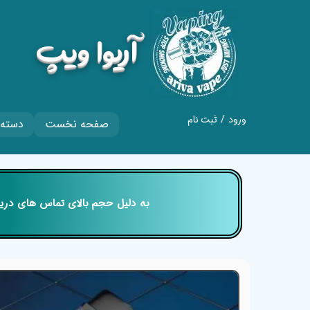
​آریوا ویپ
ورود
/
ثبت نام
صفحه نخست
دسته 
حساب کاربری من
تغییر گذر واژه
سفارشات
​​​​​​​ به دلیل حجم بالای تماس های
خروج از حساب
کاربری