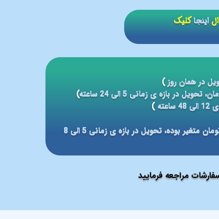
ال
اینجا
کلیک
یل در همان روز
)
)
عته
)
مبلغ ارسال بر مبنای شهر مقصد بین 59 الی 79 هزار تومان متغیر بوده، تحویل در بازه ی زمانی 5 الی 8
ارشات مراجعه فرمایید