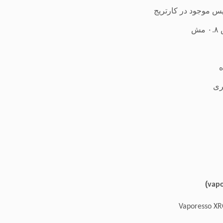
س موجود در کارتریج
ش
ه
ری
)
vapo
Vaporesso X