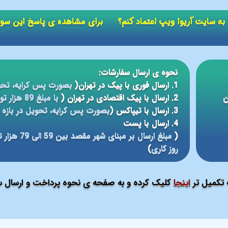
ید به سایت آریوا ویپ اعتماد کنم؟ برای مشاهده ی پاسخ این سو
نحوه ی ارسال سفارشات:
1. ارسال فوری با پیک در تهران(
بصورت پس کرایه، تحو
ن
2. ارسال با پیک اقتصادی در تهران (
با مبلغ 89 هزار تومان، تحویل در بازه ی زمانی 5 الی 24 ساعته
3. ارسال با تیپاکس (
بصورت پس کرایه، تحویل در بازه ی 12 الی 48 سا
4. ارسال با پست
(
روز کاری
)
ت تکمیل تر
اینجا
کلیک کرده و به صفحه ی نحوه پرداخت و ارسال سف