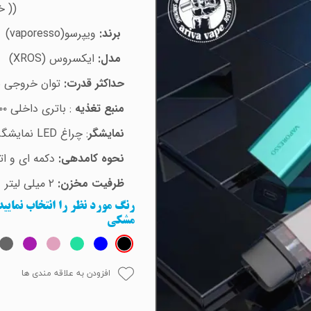
(( خلاصه ویژگ
برند:
ویپرسو
(vaporesso)
مدل:
ایکسروس
(XROS)
حداکثر قدرت:
توان خروجی 
منبع تغذیه
: باتری داخلی
۰۰
نمایشگر
: چراغ LED نمایشگر میزان باتری
نحوه کامدهی:
دکمه ای و ات
ظرفیت مخزن:
۲
میلی لیتر
رنگ مورد نظر را انتخاب نمایی
مشکی
افزودن به علاقه مندی ها