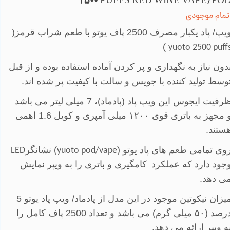
2500 PUFFS RED WINE VAPE/PO
تمام موجودی
پ/ پاد یکبار مصرف 2500 پاف یوتو با طعم شراب قرمز(
)
yuoto 2500 puff
دون نیاز به نگهداری و پر کردن آماده استفاده بوده و از قبل
وسط تولید کننده با جویس و سالت با کیفیت پر شده اند.
ظرفیت ایجوس این ویپ پاد (پادماد)، 7 میلی لیتر می باشد
 مجهز به باتری قوی
۱۲۰۰
میلی آمپری و کویل 1.6 اهمی
ستند.
وی تمامی طعم های پاد یوتو (
)
نشانگر
LED
yuoto pod/vape
جود دارد که عملکرد
کامگیری و باتری را به ویپر نمایش
ی دهد.
میزان نیکوتین موجود در این مدل از پادماد/ ویپ پاد یوتو 5
رصد (
۵۰
میلی گرم) می باشد و تعداد 2500 پاف کامل را
ه ویپر ارائه می دهد.