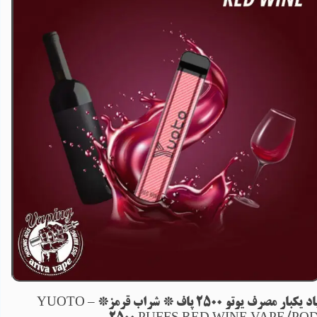
پاد یکبار مصرف یوتو 2500 پاف * شراب قرمز* – YUOTO