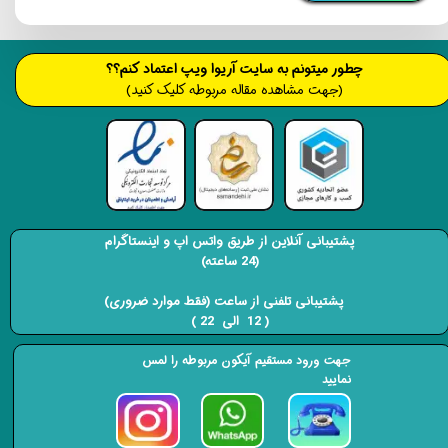
​​​چطور میتونم به سایت آریوا ویپ اعتماد کنم؟؟
(جهت مشاهده مقاله مربوطه کلیک کنید)
پشتیبانی آنلاین از طریق واتس اپ و اینستاگرام
(24 ساعته)
​​​​​​​ پشتیبانی تلفنی از ساعت (فقط موارد ضروری)
( 12 الی 22 ) ​​​​​​​
جهت ورود مستقیم آیکون مربوطه را لمس
نمایید