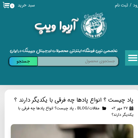
سبد خرید
ود
/
ثبت نام
۰
حساب کاربری من
​آریوا ویپ
تغییر گذر واژه
سفارشات
تخصصی ترین فروشگاه اینترنتی محصولات اورجینال ویپینگ در ایران
خروج از حساب کاربری
جستجو
پاد چیست ؟ انواع پادها چه فرقی با یکدیگر دارند ؟
۲۷ مهر ۰۲
مقالات/BLOG
،
پاد چیست؟ انواع پادها چه فرقی با
یکدیگر دارند؟