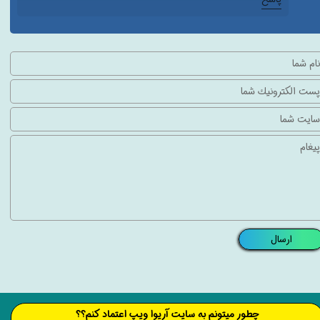
★
★
ارسال
​​​چطور میتونم به سایت آریوا ویپ اعتماد کنم؟؟