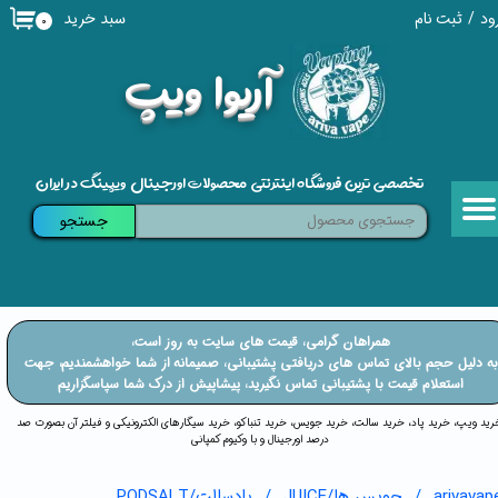
سبد خرید
ود
/
ثبت نام
۰
حساب کاربری من
​آریوا ویپ
تغییر گذر واژه
سفارشات
تخصصی ترین فروشگاه اینترنتی محصولات اورجینال ویپینگ در ایران
خروج از حساب کاربری
جستجو
​​همراهان گرامی، قیمت های سایت به روز است،
​​​​​​به دلیل حجم بالای تماس های دریافتی پشتیبانی، صمیمانه از شما خواهشمندیم، جهت
استعلام قیمت با پشتیبانی تماس نگیرید، پیشاپیش از درک شما سپاسگزاریم
خرید ویپ، خرید پاد، خرید سالت، خرید جویس، خرید تنباکو، خرید سیگارهای الکترونیکی و فیلتر آن بصورت صد
درصد اورجینال و با وکیوم کمپانی
arivavap
جویس ها/JUICE
پادسالت/PODSALT