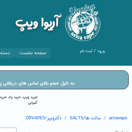
​آریوا ویپ
ورود
/
ثبت نام
صفحه نخست
دسته 
حساب کاربری من
تغییر گذر واژه
​​​​​​​به دلیل حجم بالای تماس های دریا
سفارشات
خروج از حساب
​​خرید ویپ، خرید پاد، خر
کمپانی
کاربری
arivavape
سالت ها/SALTS
دکترویپز/DRVAPES