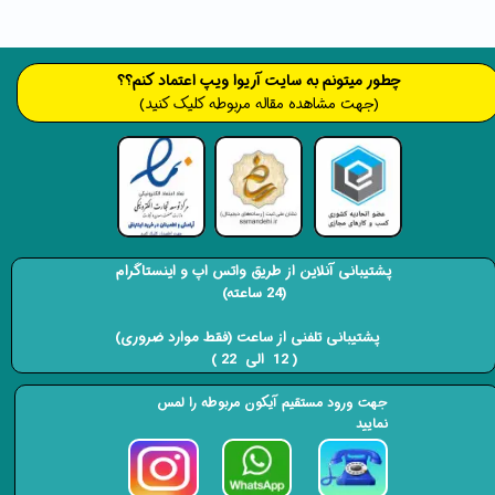
​​​چطور میتونم به سایت آریوا ویپ اعتماد کنم؟؟
(جهت مشاهده مقاله مربوطه کلیک کنید)
پشتیبانی آنلاین از طریق واتس اپ و اینستاگرام
(24 ساعته)
​​​​​​​ پشتیبانی تلفنی از ساعت (فقط موارد ضروری)
( 12 الی 22 ) ​​​​​​​
جهت ورود مستقیم آیکون مربوطه را لمس
نمایید