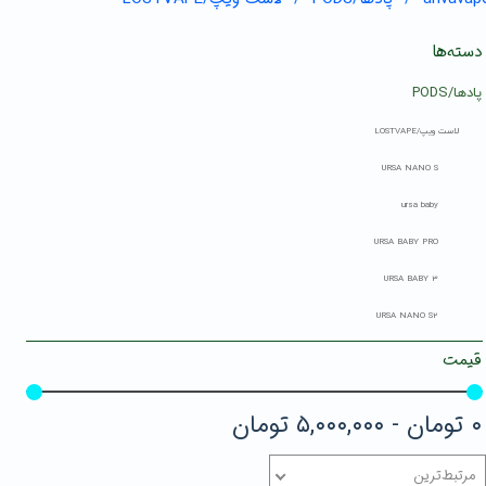
دسته‌ها
پادها/PODS
لاست ویپ/LOSTVAPE
URSA NANO S
ursa baby
URSA BABY PRO
URSA BABY 3
URSA NANO S2
قیمت
۰ تومان - ۵,۰۰۰,۰۰۰ تومان
مرتبط‌ترین