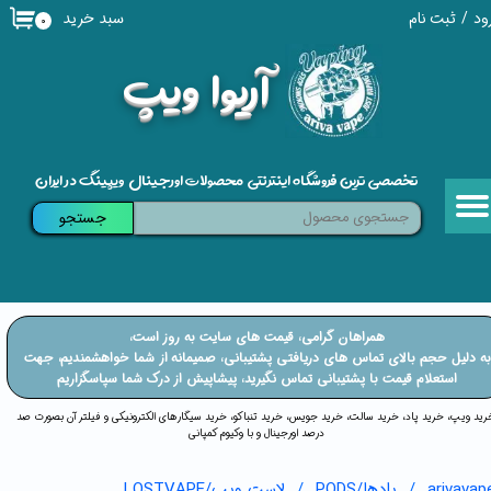
سبد خرید
ود
/
ثبت نام
۰
حساب کاربری من
​آریوا ویپ
تغییر گذر واژه
سفارشات
تخصصی ترین فروشگاه اینترنتی محصولات اورجینال ویپینگ در ایران
خروج از حساب کاربری
جستجو
​​همراهان گرامی، قیمت های سایت به روز است،
​​​​​​به دلیل حجم بالای تماس های دریافتی پشتیبانی، صمیمانه از شما خواهشمندیم، جهت
استعلام قیمت با پشتیبانی تماس نگیرید، پیشاپیش از درک شما سپاسگزاریم
خرید ویپ، خرید پاد، خرید سالت، خرید جویس، خرید تنباکو، خرید سیگارهای الکترونیکی و فیلتر آن بصورت صد
درصد اورجینال و با وکیوم کمپانی
arivavap
پادها/PODS
لاست ویپ/LOSTVAPE