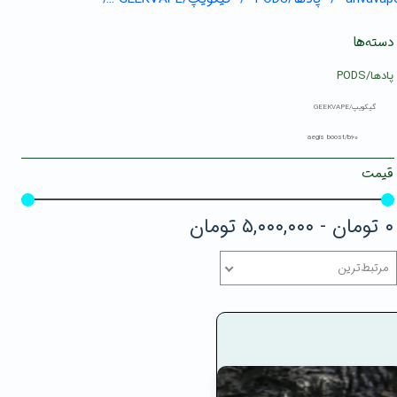
دسته‌ها
پادها/PODS
گیکویپ/GEEKVAPE
aegis boost/b60
قیمت
۰ تومان - ۵,۰۰۰,۰۰۰ تومان
مرتبط‌ترین