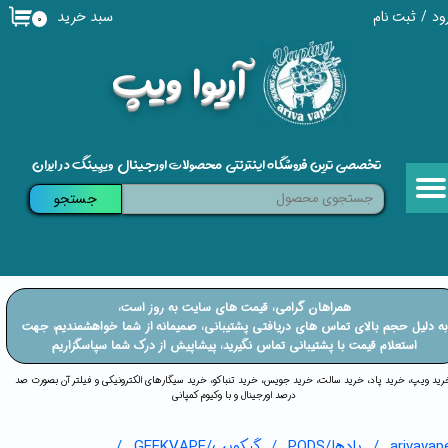
سبد خرید
ود
/
ثبت نام
۰
حساب کاربری من
​آریوا ویپ
تغییر گذر واژه
سفارشات
تخصصی ترین فروشگاه اینترنتی محصولات اورجینال ویپینگ در ایران
خروج از حساب کاربری
جستجو
​​همراهان گرامی، قیمت های سایت به روز است،
​​​​​​به دلیل حجم بالای تماس های دریافتی پشتیبانی، صمیمانه از شما خواهشمندیم، جهت
استعلام قیمت با پشتیبانی تماس نگیرید، پیشاپیش از درک شما سپاسگزاریم
خرید ویپ، خرید پاد، خرید سالت، خرید جویس، خرید تنباکو، خرید سیگارهای الکترونیکی و فیلتر آن بصورت صد
درصد اورجینال و با وکیوم کمپانی
arivavap
پادها/PODS
گیکویپ/GEEKVAPE
aegis boost/b60